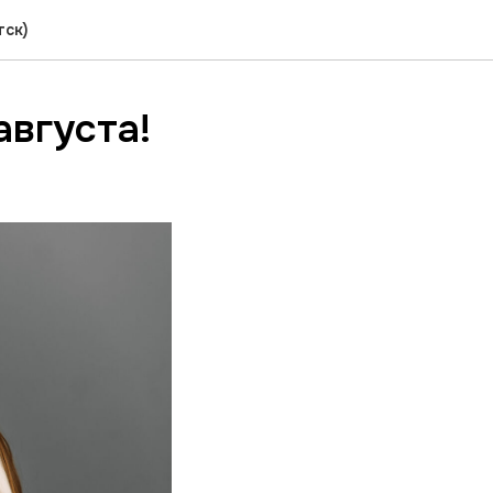
тск)
августа!