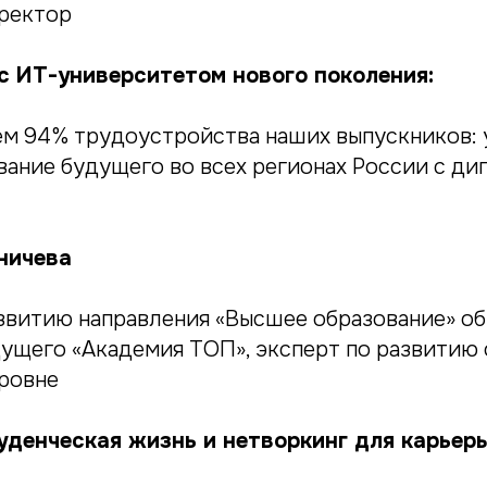
ректор
с ИТ-университетом нового поколения:
ем 94% трудоустройства наших выпускников: у
вание будущего во всех регионах России с ди
ничева
звитию направления «Высшее образование» о
ущего «Академия ТОП», эксперт по развитию 
ровне
денческая жизнь и нетворкинг для карьеры