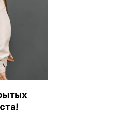
крытых
ста!