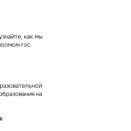
знайте, как мы
пломом гос.
бразовательной
образования на
: