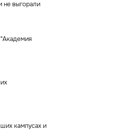
и не выгорали
 "Академия
ших
аших кампусах и