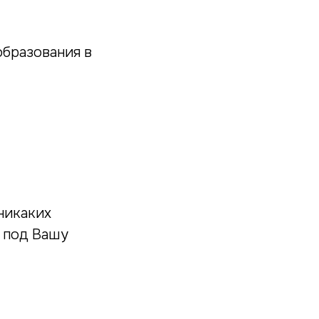
образования в
никаких
я под Вашу