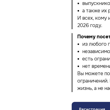
выпускнико
а также их
И всех, кому
2026 году.
Почему посе
из любого 
независимо
есть огран
нет времен
Вы можете по
ограничений.
жизнь, а не н
Регистрация