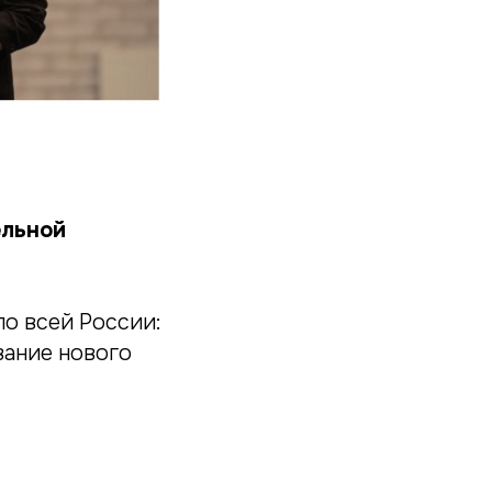
ельной
о всей России:
вание нового