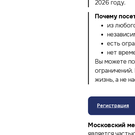
2026 году.
Почему посе
из любог
независи
есть огр
нет врем
Вы можете по
ограничений.
жизнь, а не н
Регистрация
Московский ме
является часть