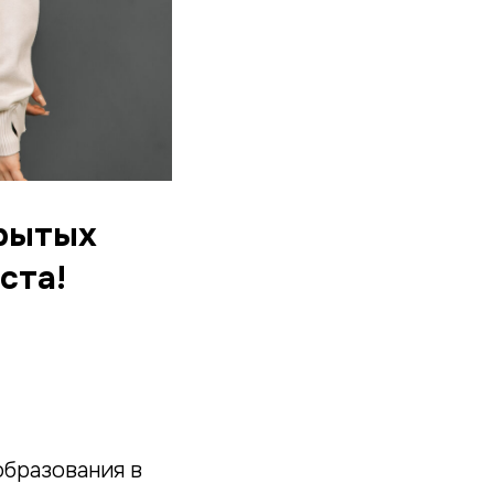
крытых
ста!
образования в