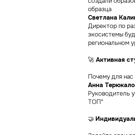
создали образо
образца
Светлана Кали
Директор по ра
экосистемы буд
региональном у
🚀
Активная сту
Почему для нас 
Анна Терюкало
Руководитель у
ТОП"
🤝
Индивидуаль