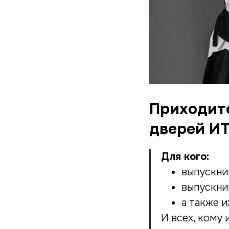
Приходите
дверей ИТ
Для кого:
выпускник
выпускни
а также 
И всех, кому