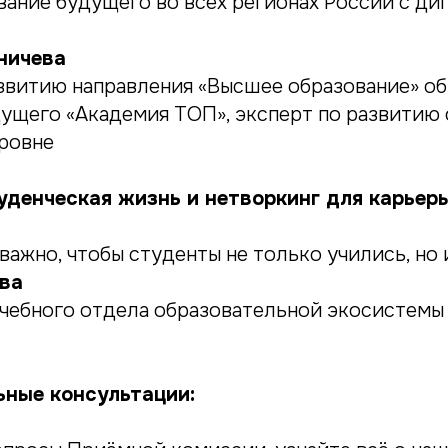
вание будущего во всех регионах России с ди
ничева
звитию направления «Высшее образование» о
ущего «Академия ТОП», эксперт по развитию 
ровне
денческая жизнь и нетворкинг для карьеры
важно, чтобы студенты не только учились, но 
ва
чебного отдела образовательной экосистемы
ные консультации: