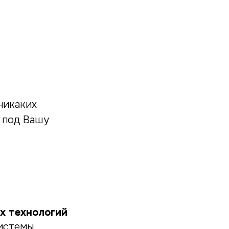
никаких
я под Вашу
х технологий
системы