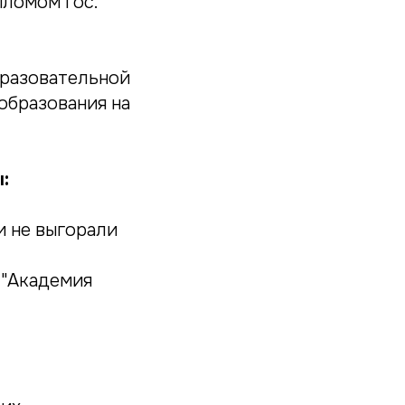
пломом гос.
бразовательной
образования на
:
и не выгорали
 "Академия