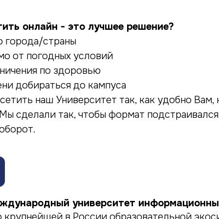
тить онлайн - это лучшее решение?
о города/страны
мо от погодных условий
аничения по здоровью
ени добираться до кампуса
сетить наш Университет так, как удобно Вам, 
 Мы сделали так, чтобы формат подстраивалс
аоборот.
ждународный университет информационны
ю крупнейшей в России образовательной эко