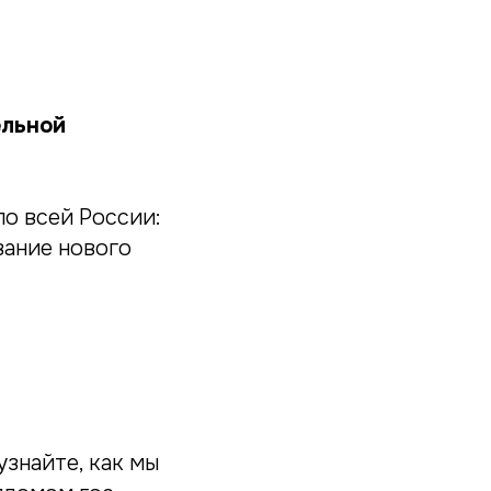
ельной
о всей России:
вание нового
знайте, как мы