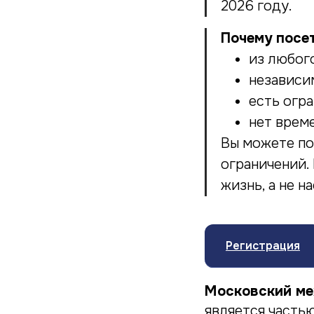
2026 году.
Почему посе
из любог
независи
есть огр
нет врем
Вы можете по
ограничений.
жизнь, а не н
Регистрация
Московский ме
является часть