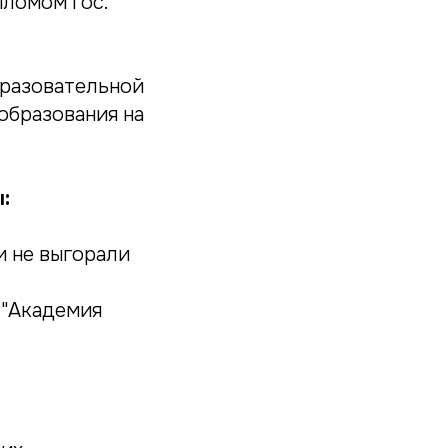
пломом гос.
бразовательной
образования на
:
и не выгорали
 "Академия