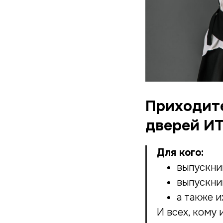
Приходите
дверей ИТ
Для кого:
выпускник
выпускни
а также 
И всех, кому