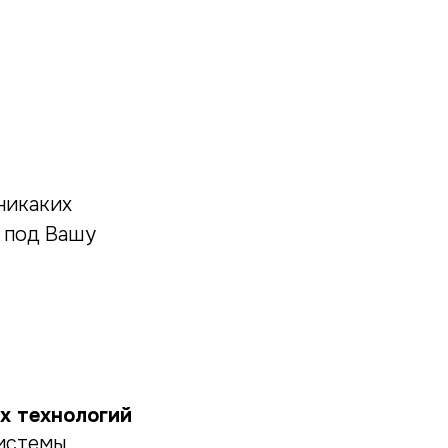
никаких
я под Вашу
х технологий
системы