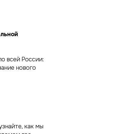
ельной
о всей России:
вание нового
знайте, как мы