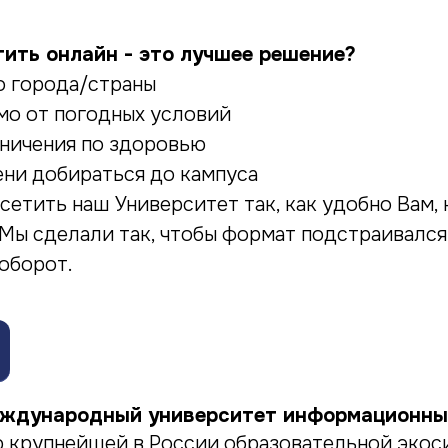
тить онлайн - это лучшее решение?
о города/страны
мо от погодных условий
аничения по здоровью
ени добираться до кампуса
сетить наш Университет так, как удобно Вам, 
 Мы сделали так, чтобы формат подстраивалс
аоборот.
ждународный университет информационны
ю крупнейшей в России образовательной эко