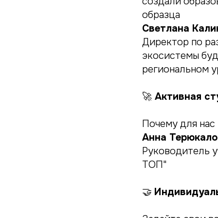
создали образо
образца
Светлана Кали
Директор по ра
экосистемы буд
региональном у
🚀
Активная сту
Почему для нас 
Анна Терюкало
Руководитель у
ТОП"
🤝
Индивидуаль