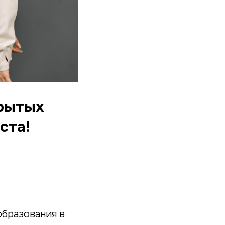
крытых
ста!
образования в