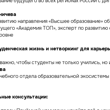
вание будущего во всех регионах России с ди
ничева
звитию направления «Высшее образование» о
ущего «Академия ТОП», эксперт по развитию 
ровне
денческая жизнь и нетворкинг для карьеры
важно, чтобы студенты не только учились, но 
ва
чебного отдела образовательной экосистемы
ные консультации: