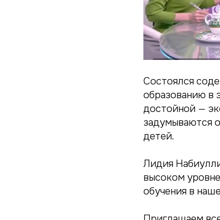
Состоялся сод
образованию в 
достойной — эк
задумываются о
детей.
Лидия Набиулли
высоком уровне
обучения в наш
Приглашаем всех