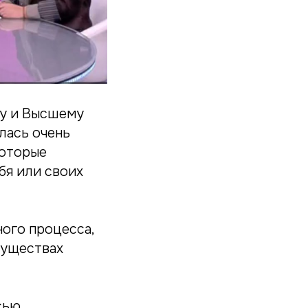
у и Высшему
лась очень
которые
бя или своих
ого процесса,
муществах
сью.