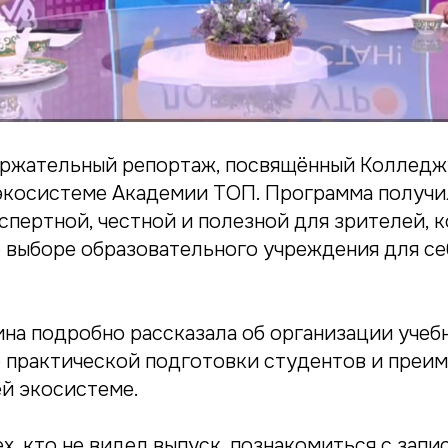
ержательный репортаж, посвящённый Колледж
экосистеме Академии ТОП. Программа получи
спертной, честной и полезной для зрителей, 
 выборе образовательного учреждения для се
на подробно рассказала об организации учебн
 практической подготовки студентов и преи
ей экосистеме.
, кто не видел выпуск, познакомиться с запи