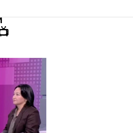
адемии
м
📺