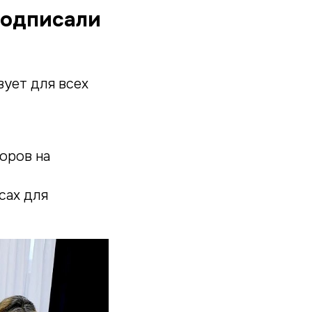
подписали
ует для всех
оров на
сах для