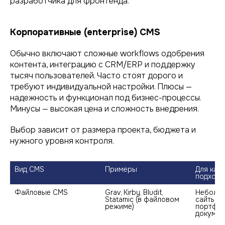
разработчика для фронтенда.
Корпоративные (enterprise) CMS
Обычно включают сложные workflows одобрения
контента, интеграцию с CRM/ERP и поддержку
тысяч пользователей. Часто стоят дорого и
требуют индивидуальной настройки. Плюсы —
надежность и функционал под бизнес-процессы.
Минусы — высокая цена и сложность внедрения.
Выбор зависит от размера проекта, бюджета и
нужного уровня контроля.
Вид CMS
Примеры
Для каки
подходи
Файловые CMS
Grav, Kirby, Bludit, 
Небольш
Statamic (в файловом 
сайты, л
режиме)
портфоли
докумен