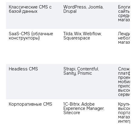
Классические CMS с 
WordPress, Joomla, 
Блоги, к
базой данных
Drupal
сайты, п
средние
магазин
SaaS-CMS (облачные 
Tilda, Wix, Webflow, 
Лендинги
конструкторы)
Squarespace
небольш
магазин
Headless CMS
Strapi, Contentful, 
Сложные
Sanity, Prismic
платфор
проекты,
мобильн
приложе
высокон
сервисы
Корпоративные CMS
1C-Bitrix, Adobe 
Крупные 
Experience Manager, 
высокон
Sitecore
порталы
магазины
интегра