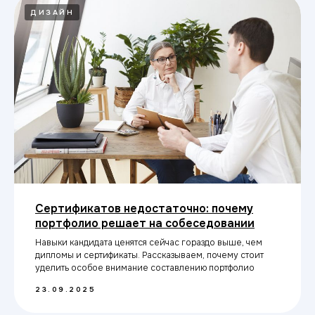
ДИЗАЙН
Свяжитесь с нами
Приемная комиссия:
+7 (383) 285-01-85
nsk@top-academy.ru
с 10:00 до 20:00 ежедневно
Хочу поступить
Сертификатов недостаточно: почему
портфолио решает на собеседовании
Навыки кандидата ценятся сейчас гораздо выше, чем
дипломы и сертификаты. Рассказываем, почему стоит
Московский Международный Университет
уделить особое внимание составлению портфолио
Информационных Технологий “Академия
ТОП” ИНН 9715452770
23.09.2025
Политика конфиденциальности
Сведения об образовательной организации