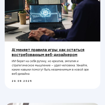
ИТ ТОП Университет
© 2026. Все права защищены
Дизайн
Прикладная информатика
Блог
Адрес:
AI меняет правила игры: как остаться
г. Новосибирск,
ул.Советская 64/1,оф. 309
востребованным веб-дизайнером
ИИ берет на себя рутину, но креатив, эмпатия и
Министерство науки
стратегическое мышление — удел человека. Узнайте,
и высшего образования РФ
какие навыки помогут быть незаменимым в новой эре
веб-дизайна
Министерство
Резидент
просвещения РФ
Skolkovo
26.09.2025
Эффективное
Бренд года
образование
2025