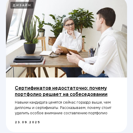
ДИЗАЙН
Свяжитесь с нами
Приемная комиссия:
8 (842) 224-10-71
uly@top-academy.ru
с 09:00 до 19:00 ежедневно
Хочу поступить
Сертификатов недостаточно: почему
портфолио решает на собеседовании
Навыки кандидата ценятся сейчас гораздо выше, чем
дипломы и сертификаты. Рассказываем, почему стоит
Московский Международный Университет
уделить особое внимание составлению портфолио
Информационных Технологий “Академия
ТОП” ИНН 9715452770
23.09.2025
Политика конфиденциальности
Сведения об образовательной организации