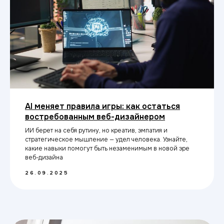
ИТ ТОП Университет
© 2026. Все права защищены
Дизайн
Прикладная информатика
Блог
Адрес:
AI меняет правила игры: как остаться
г. Ульяновск, ул. Андрея Блаженного,
д. 21
востребованным веб-дизайнером
ИИ берет на себя рутину, но креатив, эмпатия и
Министерство науки
стратегическое мышление — удел человека. Узнайте,
и высшего образования РФ
какие навыки помогут быть незаменимым в новой эре
веб-дизайна
Министерство
Резидент
просвещения РФ
Skolkovo
26.09.2025
Эффективное
Бренд года
образование
2025