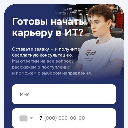
г. Москва, м. Коломенская,
ул.Нагатинская, д. 29, к. 4
Министерство науки
и высшего образования РФ
Министерство
Резидент
просвещения РФ
Skolkovo
Эффективное
Бренд года
образование
2025
Свяжитесь с нами
Приемная комиссия:
8 (495) 085-70-70
msk_kolomenskaya@top-academy.ru