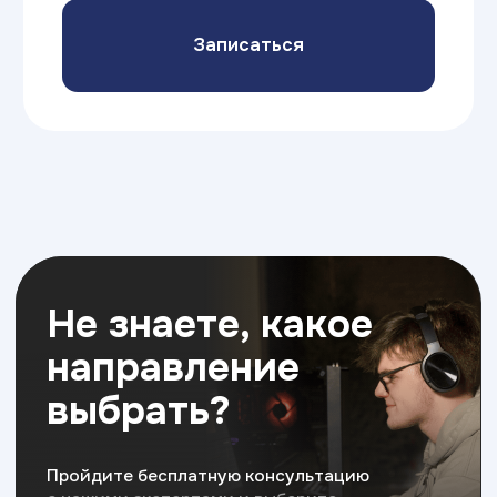
Об экосистеме
Образовательная
экосистема
Академии ТОП
ЧАСТНАЯ ШКОЛА
ИТ-КОЛЛЕДЖ
Новый формат в образовании детей:
Самый быстрый способ 
классические дисциплины в сочетании
профессию и начать за
с ИТ-технологиями,
гибкими навыками
без ЕГЭ и ОГЭ, диплом 
и английским языком для успешного
профессиональном обра
будущего вашего ребенка
востребованные ИТ-пр
7 - 15 лет
14 - 18+ лет