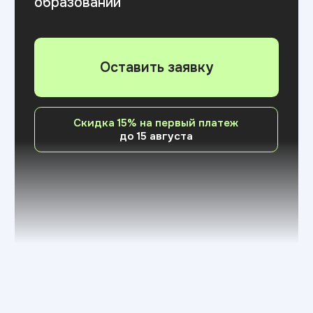
Направления обучения
Выберите свою
ИТ-профессию
Современные образовательные
программы с фокусом на практические
навыки и трудоустройство
Дизайн
Программа составлена с участием
экспертов индустрии и охватывает все
ключевые направления:
от графического
дизайна и брендинга до UI/UX, моушн-
дизайна и управления цифровыми
продуктами