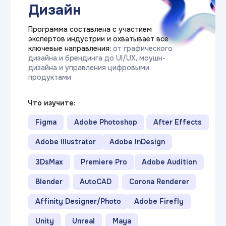
Прикладная
информатика
Программа составлена при прямом
участии экспертов из ИТ-компаний.
Вы изучаете весь цикл разработки:
от языков программирования и веб-
технологий до анализа данных
и управления проектами
Что изучите:
Базы данных SQL
.NET и C#
C++
JAVA
Python
HTML\CSS
Kotlin
1C
ML (машинное обучение)
CI\CD
Облачные технологии (CLOUD)
Git
JavaScript
Data Analysis
UML
очно / дистанционно
Срок обучения: от 3 лет