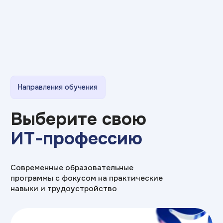
Что изучите:
Figma
Adobe Photoshop
After Effects
Adobe Illustrator
Adobe InDesign
3DsMax
Premiere Pro
Adobe Audition
Blender
AutoCAD
Corona Renderer
Affinity Designer/Photo
Adobe Firefly
Unity
Unreal
Maya
очно / дистанционно
Срок обучения: от 3 лет
>150 000₽
Средняя зарплата:
Подробнее о программе