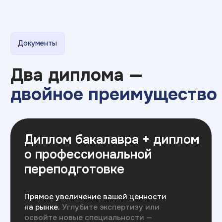
Топ-200 лучших
работодателей РФ
по версии Forbes
с 2008
>500
года на рынке
филиалов
образования
в России
>250 000
94%
выпускников
различных
трудоустройства
направлений
выпускников
4,9
Премия
эффективное
образование