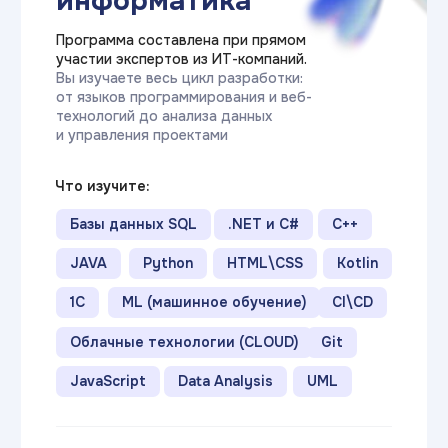
Очное обучение
Это классический вариант —
в течение семестра студенты
каждый будний день посещают
занятия, по окончании курсов
сдают зачёты, а в конце каждого
семестра проходят
экзаменационные сессии.
Длительность:
от 3-х лет
График
Ежедневно
занятий:
(по будням)
Стоимость:
от 45 850₽
(в месяц)