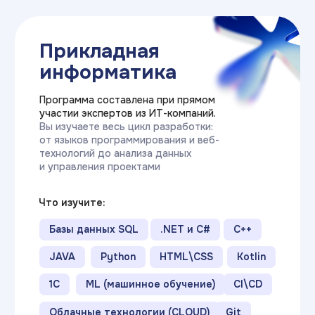
Очное обучение
Это классический вариант —
в течение семестра студенты
каждый будний день посещают
занятия, по окончании курсов
сдают зачёты, а в конце каждого
семестра проходят
экзаменационные сессии.
Длительность:
от 3-х лет
График
Ежедневно
занятий:
(по будням)
Стоимость:
от 26 560₽
(в месяц)