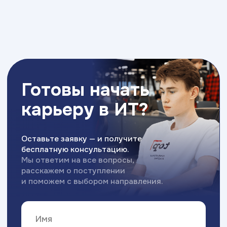
Приемная комиссия:
+7 (863) 310-04-05
rostov@top-academy.ru
с 09:00 до 19:00 ежедневно
Хочу поступить
Московский Международный Университет
Информационных Технологий “Академия
ТОП” ИНН 9715452770
Политика конфиденциальности
Сведения об образовательной организации
Разработка сайта