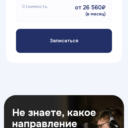
Об экосистеме
Образовательная
экосистема
Академии ТОП
ЧАСТНАЯ ШКОЛА
ИТ КОЛЛЕДЖ
Новый формат в образовании детей:
Самый быстрый способ 
классические дисциплины в сочетании с ИТ-
профессию и начать за
технологиями,
soft skills и английским языком
без ЕГЭ и ОГЭ, диплом 
для успешного будущего вашего ребенка
профессиональном обра
востребованные IT пре
7 - 15 лет
14 - 18+ лет