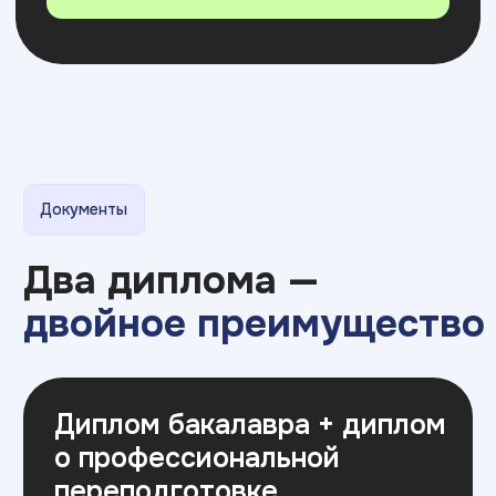
Топ-200 лучших
работодателей РФ
по версии Forbes
с 2008
>500
года на рынке
филиалов
образования
в России
>250 000
94%
выпускников
различных
трудоустройства
направлений
выпускников
4,9
Премия
эффективное
образование