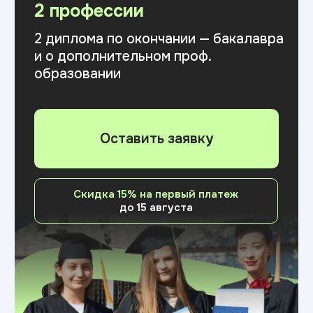
Направления обучения
Выберите свою
ИТ-профессию
Современные образовательные
программы с фокусом на практические
навыки и трудоустройство
Дизайн
Программа составлена с участием
экспертов индустрии и охватывает все
ключевые направления:
от графического
дизайна и брендинга до UI/UX, моушн-
дизайна и управления цифровыми
продуктами