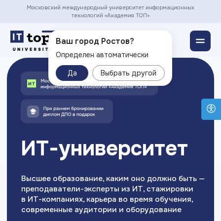
Московский международный университет информационных
технологий «Академия ТОП»
Ростов ▾
Ваш город Ростов?
Определен автоматически
Да
Выбрать другой
ИТ-университет
Учитесь очно
Поступ
Высшее образование, каким оно должно быть —
и фиксиру
преподаватели-эксперты из ИТ, стажировки
стоимость
в ИТ-компаниях, карьера во время обучения,
современные аудитории и оборудование
Записать
Записаться на консультацию
Напра
Направления обучения