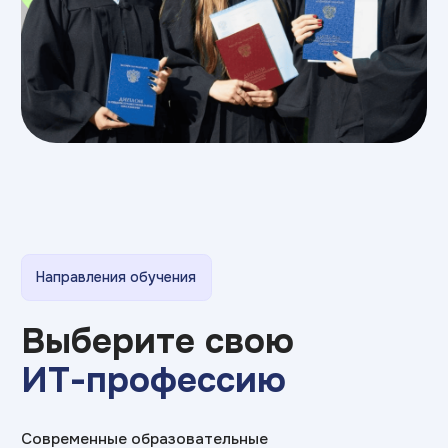
Что изучите:
Figma
Adobe Photoshop
After Effects
Adobe Illustrator
Adobe InDesign
3DsMax
Premiere Pro
Adobe Audition
Blender
AutoCAD
Corona Renderer
Affinity Designer/Photo
Adobe Firefly
Unity
Unreal
Maya
очно / дистанционно
Срок обучения: от 3 лет
>150 000₽
Средняя зарплата:
Подробнее о программе