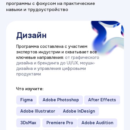
Прикладная
информатика
Программа составлена при прямом
участии экспертов из ИТ-компаний.
Вы изучаете весь цикл разработки:
от языков программирования и веб-
технологий до анализа данных
и управления проектами
Что изучите:
Базы данных SQL
.NET и C#
C++
JAVA
Python
HTML\CSS
Kotlin
1C
ML (машинное обучение)
CI\CD
Облачные технологии (CLOUD)
Git
JavaScript
Data Analysis
UML
очно / дистанционно
Срок обучения: от 3 лет