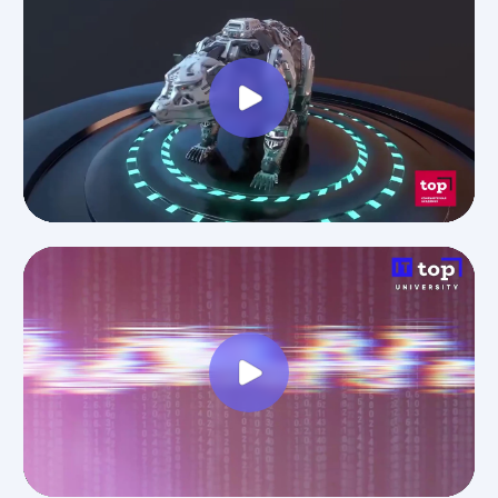
Дизайн
Прикладная информатика
Блог
Адрес:
г. Ростов-на-Дону, ул.
Шаумяна, 3
Министерство науки
и высшего образования РФ
Министерство
Резидент
просвещения РФ
Skolkovo
Эффективное
Бренд года
образование
2025
Свяжитесь с нами