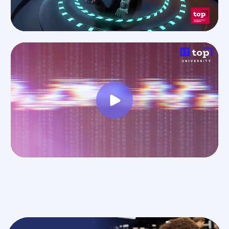
Адрес:
г. Челябинск, пр-т Ленина, д. 35
Министерство науки
и высшего образования РФ
Министерство
Резидент
просвещения РФ
Skolkovo
Эффективное
Бренд года
образование
2025
Свяжитесь с нами
Приемная комиссия:
+7 (351) 217-13-17