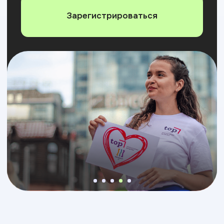
Только до 31 августа 2026 года
Не поступили
на бюджет?
План Б с
гарантированным
стартом
в ИТ
2 профессии