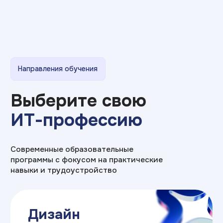
3DsMax
Premiere Pro
Adobe Audition
Blender
AutoCAD
Corona Renderer
Affinity Designer/Photo
Adobe Firefly
Unity
Unreal
Maya
очно / дистанционно
Срок обучения: от 3 лет
>150 000₽
Средняя зарплата:
Подробнее о программе
Прикладная
информатика