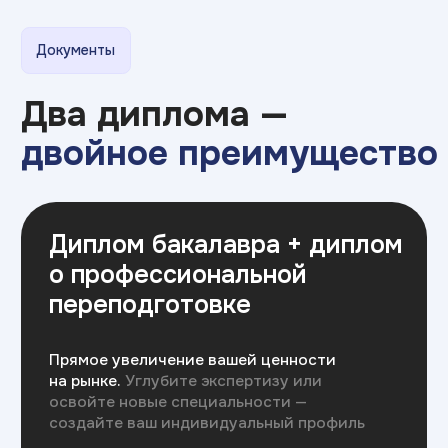
с 2008
>500
года на рынке
филиалов
образования
в России
>250 000
94%
выпускников
различных
трудоустройства
направлений
выпускников
4,9
Премия
эффективное
образование
рейтинг
на Яндекс.отзывах