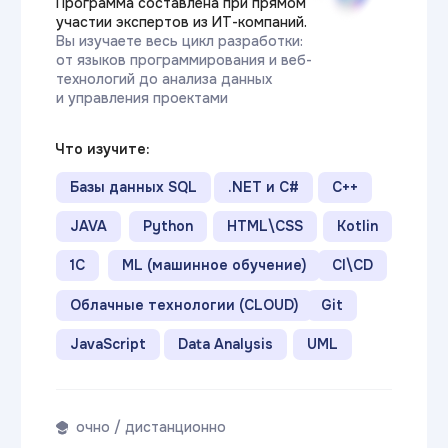
Это классический вариант —
в течение семестра студенты
каждый будний день посещают
занятия, по окончании курсов
сдают зачёты, а в конце каждого
семестра проходят
экзаменационные сессии.
Длительность:
от 3-х лет
График
Ежедневно
занятий:
(по будням)
Стоимость:
от 22 870₽
(в месяц)
Записаться