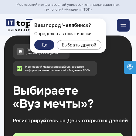
Московский международный университет информационных
технологий «Академия ТОП»
Челябинск ▾
Ваш город Челябинск?
Определен автоматически
Да
Выбрать другой
Выбираете
Сомне
«Вуз мечты»?
в выбо
профе
Регистрируйтесь на День открытых дверей
Пройдите тест
Зарегистрироваться