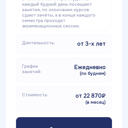
Без доплат
Только до 31.08.2026
На выбор >60 квалификаций
Об экосистеме
Образовательная