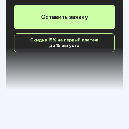
Направления обучения
Выберите свою
ИТ-профессию
Современные образовательные
программы с фокусом на практические
навыки и трудоустройство
Дизайн
Программа составлена с участием
экспертов индустрии и охватывает все
ключевые направления:
от графического
дизайна и брендинга до UI/UX, моушн-
дизайна и управления цифровыми
продуктами
Что изучите:
Figma
Adobe Photoshop
After Effects
Adobe Illustrator
Adobe InDesign