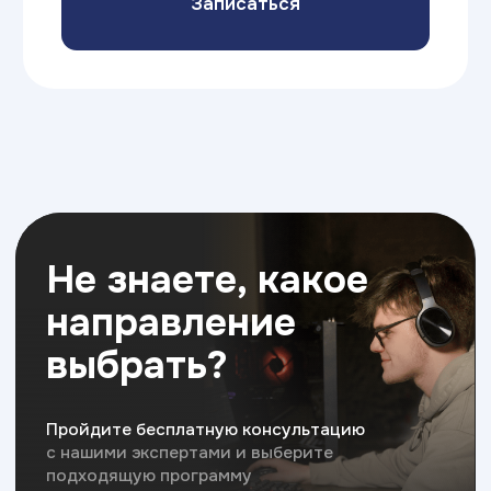
экосистема
Академии ТОП
ЧАСТНАЯ ШКОЛА
ИТ КОЛЛЕДЖ
Новый формат в образовании детей:
Самый быстрый способ 
классические дисциплины в сочетании с ИТ-
профессию и начать за
технологиями,
soft skills и английским языком
без ЕГЭ и ОГЭ, диплом 
для успешного будущего вашего ребенка
профессиональном обра
востребованные IT пре
7 - 15 лет
14 - 18+ лет
Лучший бренд 2025
в номинации
образовательные услуги