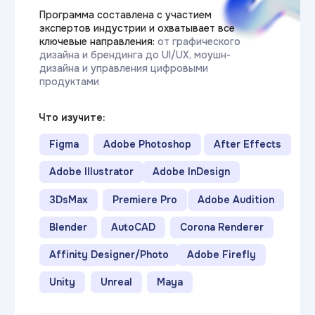
Программа составлена при прямом
участии экспертов из ИТ-компаний.
Вы изучаете весь цикл разработки:
от языков программирования и веб-
технологий до анализа данных
и управления проектами
Что изучите:
Базы данных SQL
.NET и C#
C++
JAVA
Python
HTML\CSS
Kotlin
1C
ML (машинное обучение)
CI\CD
Облачные технологии (CLOUD)
Git
JavaScript
Data Analysis
UML
очно / дистанционно
Срок обучения: от 3 лет
>200 000₽
Средняя зарплата:
Подробнее о программе