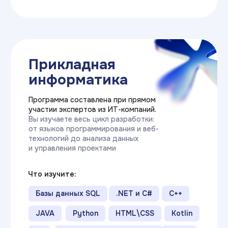
Очное обучение
Это классический вариант —
в течение семестра студенты
каждый будний день посещают
занятия, по окончании курсов
сдают зачёты, а в конце каждого
семестра проходят
экзаменационные сессии.
Длительность:
от 3-х лет
График
Ежедневно
занятий:
(по будням)
Стоимость:
от 19 900₽