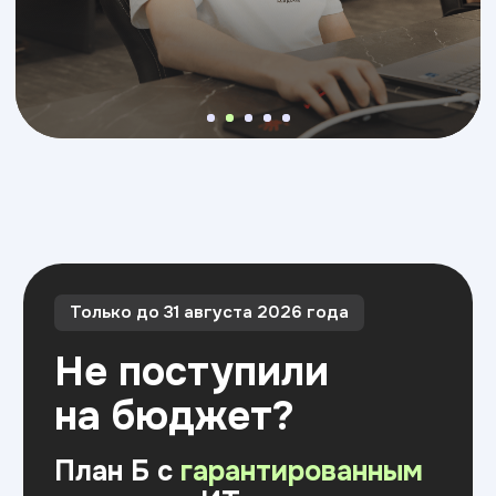
на бюджет?
План Б с
гарантированным
стартом
в ИТ
2 профессии
2 диплома по окончании — бакалавра
и о дополнительном проф.
образовании
Оставить заявку
Скидка 15% на первый платеж
до 15 августа