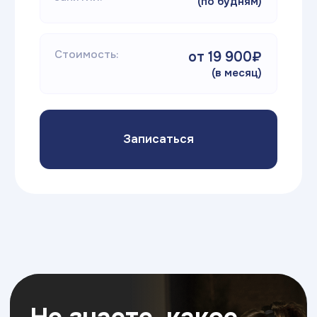
Об экосистеме
Образовательная
экосистема
Академии ТОП
ЧАСТНАЯ ШКОЛА
ИТ КОЛЛЕДЖ
Новый формат в образовании детей:
Самый быстрый способ 
классические дисциплины в сочетании с ИТ-
профессию и начать за
технологиями,
soft skills и английским языком
без ЕГЭ и ОГЭ, диплом 
для успешного будущего вашего ребенка
профессиональном обра
востребованные IT пре
7 - 15 лет
14 - 18+ лет