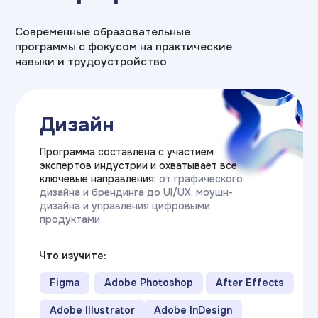
Прикладная
информатика
Программа составлена при прямом
участии экспертов из ИТ-компаний.
Вы изучаете весь цикл разработки:
от языков программирования и веб-
технологий до анализа данных
и управления проектами
Что изучите:
Базы данных SQL
.NET и C#
C++
JAVA
Python
HTML\CSS
Kotlin
1C
ML (машинное обучение)
CI\CD
Облачные технологии (CLOUD)
Git
JavaScript
Data Analysis
UML
очно / дистанционно