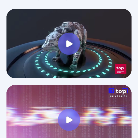
образование
2025
Свяжитесь с нами
Приемная комиссия:
+7 (390) 221-53-54
abakan@top-academy.ru
с 09:00 до 18:00 ежедневно
Хочу поступить
Московский Международный Университет
Информационных Технологий “Академия