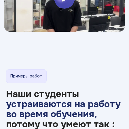
ИТ ТОП Университет
© 2026. Все права защищены
Дизайн
Прикладная информатика
Блог
Адрес:
г.Абакан, ул.Кирова 120к2,
4 этаж
Министерство науки
и высшего образования РФ
Министерство
Резидент
просвещения РФ
Skolkovo
Эффективное
Бренд года