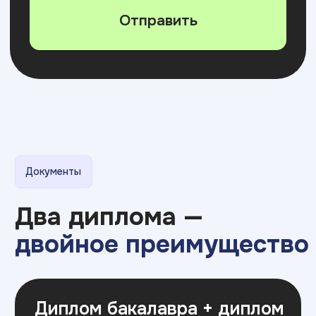
Топ-200 лучших
работодателей РФ
по версии Forbes
с 2008
>500
года на рынке
филиалов
образования
в России
>250 000
94%
выпускников
различных
трудоустройства
направлений
выпускников
4,9
Премия