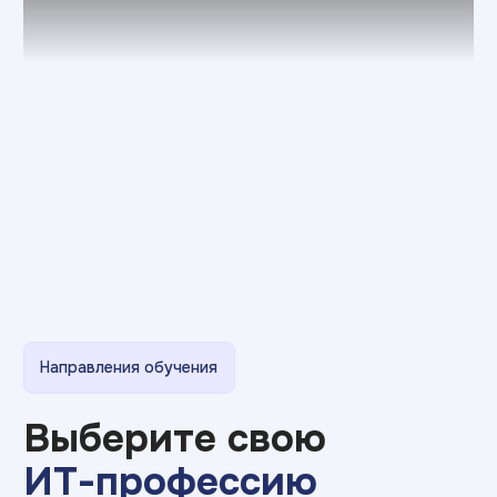
дизайна и брендинга до UI/UX, моушн-
дизайна и управления цифровыми
продуктами
Что изучите:
Figma
Adobe Photoshop
After Effects
Adobe Illustrator
Adobe InDesign
3DsMax
Premiere Pro
Adobe Audition
Blender
AutoCAD
Corona Renderer
Affinity Designer/Photo
Adobe Firefly
Unity
Unreal
Maya
очно / дистанционно
Срок обучения: от 3 лет
>150 000₽
Средняя зарплата:
Подробнее о программе