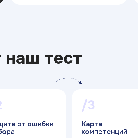
 наш тест
2
/3
щита от ошибки
Карта
бора
компетенций