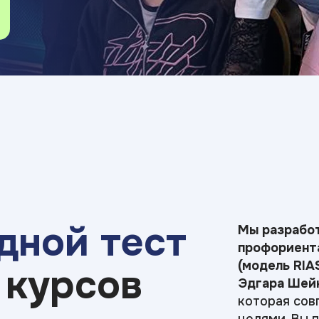
дной тест
Мы разрабо
профориента
(модель RIA
 курсов
Эдгара Шейн
которая сов