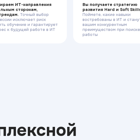
ираем ИТ-направления
Вы получаете стратегию
ильным сторонам,
развития Hard и Soft Skill
 трендам.
Точный выбор
Поймете, какие навыки
ессии исключает риск
востребованы в ИТ и стану
ить обучение и гарантирует
вашим конкурентным
рес к будущей работе в ИТ
преимуществом при поиске
работы
плексной