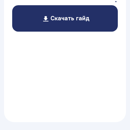
Скидка 10%
на первый платеж после участия
в бесплатном мастер-классе
или дне открытых дверей
Скидки 3,5% или 7%
на всю стоимость обучения
при внесении оплаты сразу
за семестр или за год
Скидка 10%
выпускникам Академии
и Колледжа ТОП на первый
семестр обучения
Скидка 10%
на обучение вместе или