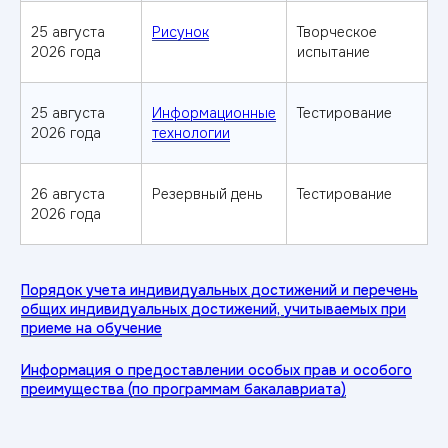
Творческое испытание
25 августа
Рисунок
Творческое
2026 года
испытание
09.03.03 Прикладная информатика
Русский язык — 40 баллов
25 августа
Информационные
Тестирование
Математика — 40 баллов
2026 года
технологии
На выбор:
Физика — 41 балл
Информатика — 46 баллов
26 августа
Резервный день
Тестирование
2026 года
Сдавали ЕГЭ по другим
предметам,
а хотите
поступить в ИТ?
Получить консультацию
Что делать, если
не набрал баллы