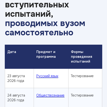
Документы для поступления
Аттестат о среднем образовании
(либо диплом СПО/ВО)
Паспорт
СНИЛС
Результаты ЕГЭ
4 фотографии 3x4
Дата
Предмет и
Формы
Медицинская справка 086/у
программа
проведения
Военный билет/приписное
испытаний
свидетельство (для юношей)
23 августа
Русский язык
Тестирование
2026 года
Вступительные испытания
54.03.01 Дизайн
24 августа
Обществознание
Тестирование
Русский язык — 40 баллов
2026 года
Литература — 40 баллов