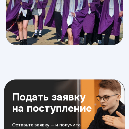
Приемная комиссия:
+7 (395) 248-20-12
irk@top-academy.ru
с 10:00 до 19:00 ежедневно
Хочу поступить
Московский Международный Университет
Информационных Технологий “Академия
ТОП” ИНН 9715452770
Политика конфиденциальности
Сведения об образовательной организации
Разработка сайта