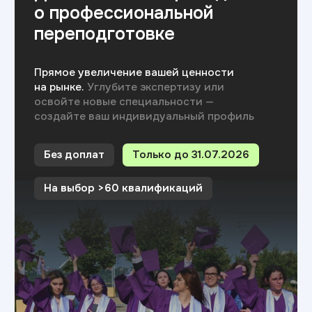
Прикладная информатика
Блог
Адрес:
г. Иркутск, ул. Ленина, д. 6
Министерство науки
и высшего образования РФ
Министерство
Резидент
просвещения РФ
Skolkovo
Эффективное
Бренд года
образование
2025
Свяжитесь с нами