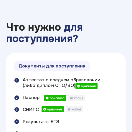
по ЕГЭ?
Оставьте заявку — и мы
расскажем как поступить без ЕГЭ
Получить консультацию
Все правила
поступления в 2026
году
и календарь
основных дат
Скачай гайд
«
Стратегия поступления
2026
»