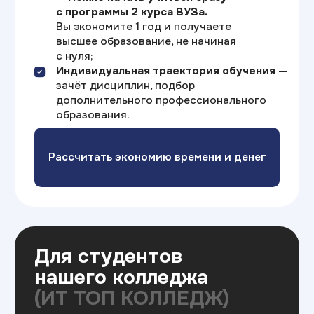
Очное обучение
Это классический вариант —
в течение семестра студенты
каждый будний день посещают
занятия, по окончании курсов
сдают зачёты, а в конце каждого
семестра проходят
экзаменационные сессии.
Длительность:
от 3-х лет
График
Ежедневно
занятий:
(по будням)
Стоимость: