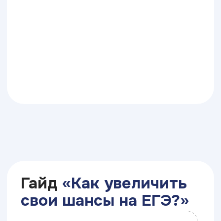
Скидки
Какие есть
скидки
на обучение
Скидка 50%
от стоимости
профориентационного курса
при последующем поступлении
в университет