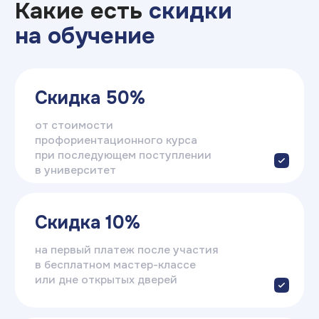
Стоимость:
от 13 857₽
(в месяц)
Подать заявку
на поступление
Записаться
Оставьте заявку — и получите
бесплатную консультацию.
Мы ответим на все вопросы,
расскажем о поступлении
и поможем с выбором направления.
+7
Я соглашаюсь на
обработку персональных данных
Отправить