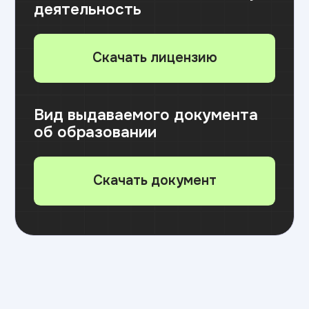
Лично в приемной комиссии вуза
Онлайн через суперсервер «Поступление
в вуз онлайн» на портале «Госуслуги»
Почтой
(копии документов должны быть
качественными, копируются все страницы
документов и приложений, в паспорте
копируется только основной разворот
и прописка)
Адрес: 121170, г. Москва, Кутузовский
проспект, д.36, стр. 2, 4 этаж, офис 413/1
31 августа до 12.00 по местному
времени —
завершение приема
согласий на зачисление
и заключения договоров
об оказании платных
образовательных услуг
⚠️ Внимание! В день публикации приказов
(31 августа) действует «день тишины» —
отозвать согласие на зачисление уже нельзя