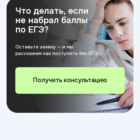
Особые условия
поступления
для
выпускников колледжей
Поступление БЕЗ ЕГЭ —
только
по внутренним испытаниям
(по смежному направлению);
Сокращенная ускоренная программа
— можно начать учиться сразу
с программы 2 курса ВУЗа.
Вы экономите 1 год и получаете
высшее образование, не начиная
с нуля;
Индивидуальная траектория обучения —
зачёт дисциплин, подбор
дополнительного профессионального
образования.
Рассчитать экономию времени и денег