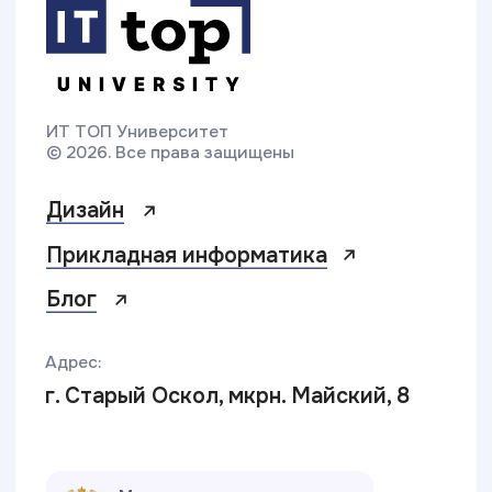
г. Старый Оскол, мкрн. Майский, 8
Министерство науки
и высшего образования РФ
Министерство
Резидент
просвещения РФ
Skolkovo
Эффективное
Бренд года
образование
2025
Свяжитесь с нами
Приемная комиссия:
8 (920) 588-98-78
oskol@top-academy.ru