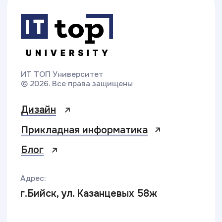
Министерство
Резидент
просвещения РФ
Skolkovo
Эффективное
Бренд года
образование
2025
Свяжитесь с нами
Приемная комиссия:
+7 (3852) 72-21-62
biysk@top-academy.ru
с 09:00 до 19:00 ежедневно
Хочу поступить