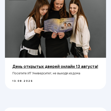
ИТ ТОП Университет
© 2026. Все права защищены
Дизайн
Прикладная информатика
День открытых дверей онлайн 13 августа!
Блог
Посетите ИТ Университет, не выходя из дома
Адрес:
13.08.2026
г. Рязань, ул. Щедрина, д.
43
Министерство науки
и высшего образования РФ