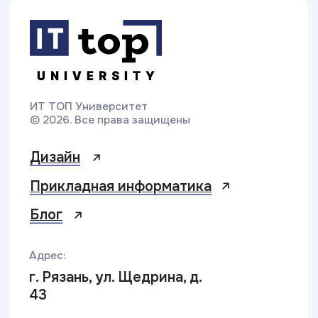
Министерство
Резидент
просвещения РФ
Skolkovo
Эффективное
Бренд года
образование
2025
Свяжитесь с нами
Приемная комиссия:
+7 (491) 277-59-02
rzn@top-academy.ru
с 09:00 до 19:00 ежедневно
Хочу поступить