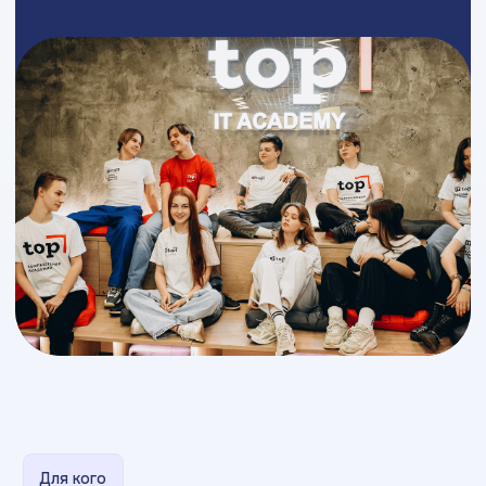
Для кого
Кому и как помогает
карьерный центр?
Наша платформа создана для студентов.
Здесь
можно найти первые стажировки, стартовые
роли, профессиональные позиции, внутренние
вакансии, проектные задачи и программы
развития
/1
Студентам
и выпускникам