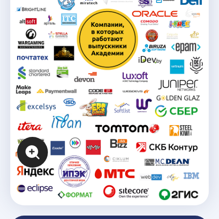
Компании, с которыми
мы сотрудничаем
Где работают наши
>50% ст
выпускники?
Начинают зараб
в процессе обу
Наши выпускники смогут работать
в ведущих ИТ-компаниях
как в
94% вып
качестве специалиста, так и
руководителя.
Находят работу 