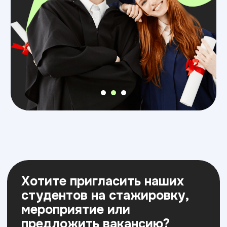
Хотите заключить
соглашение об оказании
содействия в реализации
образовательных ИТ-
программ с нашим ВУЗом*?
Давайте вместе делать ИТ образование
лучше и улучшать кадровый потенциал
страны в ИТ сфере.
*Постановление Правительства
РФ от 28.11.2025 № 1949,
вступающего в силу с 01.01.2026