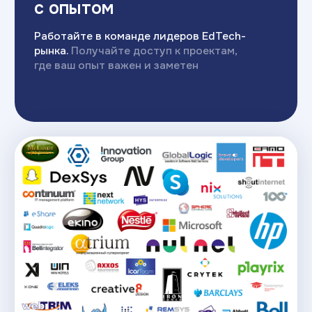
/4
Инструменты
карьерного центра:
Волонтерские проекты
Открытая защита курсовых проектов
перед работодателями
Темы дипломов — реальные задачи
от компаний
Внутренняя база стажировок
и вакансий
Портфолио-ревью и симуляция
технических собеседований
Наши партнеры