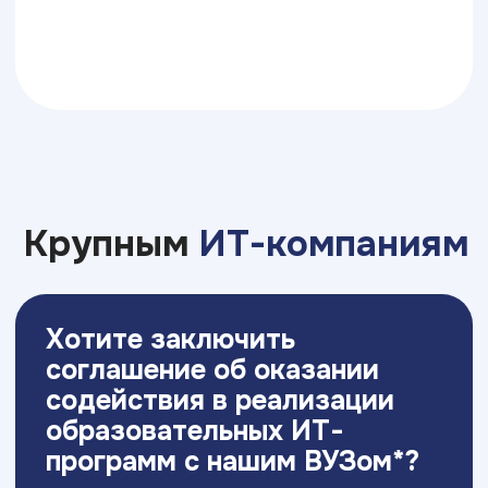
Свяжитесь с нами
Приемная комиссия:
+7 (861) 337-97-91
anapa@top-academy.ru
с 09:00 до 18:00 ежедневно
Хочу поступить
Московский Международный Университет
Информационных Технологий “Академия
ТОП” ИНН 9715452770