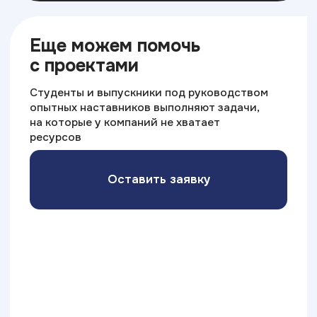
ИТ ТОП Университет
© 2026. Все права защищены
Дизайн
Прикладная информатика
Блог
Адрес:
г. Анапа, ул. Шевченко,
д. 65, офис 29
Министерство науки
и высшего образования РФ
Министерство
Резидент
просвещения РФ
Skolkovo
Эффективное
Бренд года
образование
2025