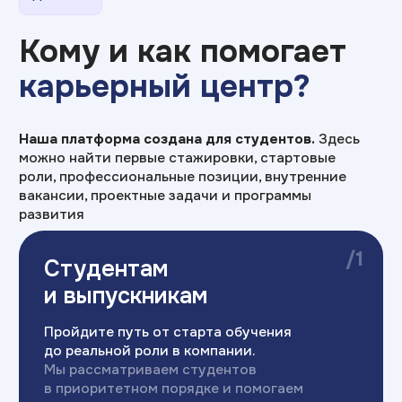
Пройдите путь от старта обучения
до реальной роли в компании.
Мы рассматриваем студентов
в приоритетном порядке и помогаем
быстро войти в профессию
/2
Практика для
карьеры
Практика на профильных предприятиях
с 1 курса.
регулярные митапы
с руководителями
и специалистами ведущих
предприятий
серьезное портфолио
специалиста по результатам
выполнения проектных заданий
/3
Специалистам
с опытом
Работайте в команде лидеров EdTech-
рынка.
Получайте доступ к проектам,