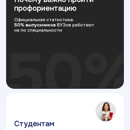
Самое неприятное в образовании —
потратить месяцы, а иногда годы
на изучение языка программирования,
чтобы потом понять, что душа лежит
к управлению продуктом или дизайну. Наш
тест помогает снять этот риск быстрее
Родителям студентов
Это позволит начать прицельную
подготовку к поступлению уже сегодня,
не распыляясь на лишнее
Профориентация снижает вероятность
для ребенка поступить «не туда», бросить
учебу на полпути. Тест дает научное
обоснование, куда лучше направить
ребенка, чтобы родители не потратили
деньги зря