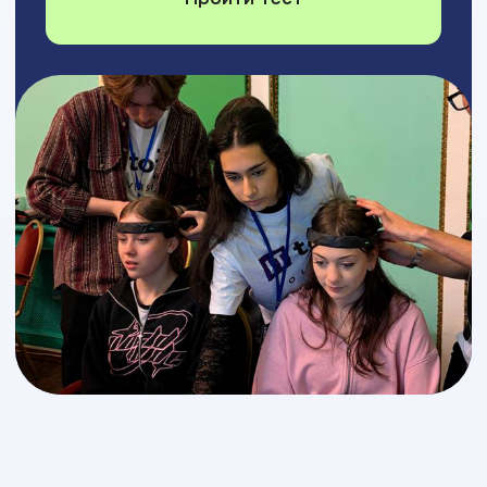
Профориентация
Это не очередной тест
для продажи курсов
Мы разработали авторскую систему
профориентации на основе оценки интересов
(модель RIASEC) и карьерных ценностей
(модель Эдгара Шейна).
Она помогает найти ИТ-
профессию, которая совпадает с характером
и жизненными целями. Вы поймете, в какой роли
будете эффективны на работе и не выгорите
через пару лет.