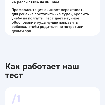
к будущей работе в ИТ
/3
Карта компетенций
Вы получаете стратегию развития
Hard и Soft Skills.
Поймете, какие
навыки востребованы в ИТ и станут
вашим конкурентным преимуществом
при поиске работы
Пройти тест
Почему наш тест