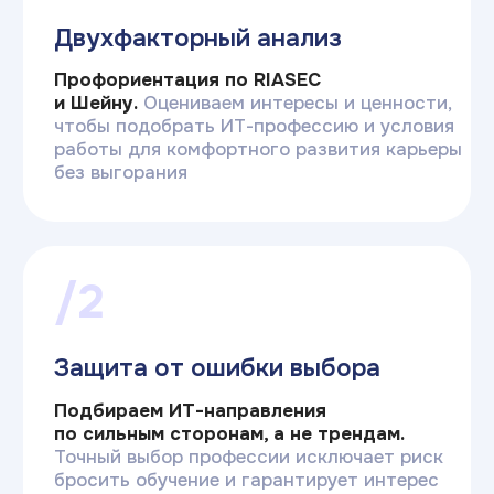
Система комплексной
профориентации
Обычные тесты в интернете
Плоский результат
«Ты — программист» не учитывает, что
программист может работать
в стартапе, банке или на фрилансе, а это
три разные карьеры
Основаны на трендах
Рекомендуют то, что модно сейчас,
не задумываясь, действительно ли это
подходит человеку
Линейные вопросы
Легко подгадать популярный ответ,
который на самом деле не отражает
склонности респондента
Обобщенные итоги
Результат подгоняют под трендовую
профессию, предлагают купить курс
для обучения по ней