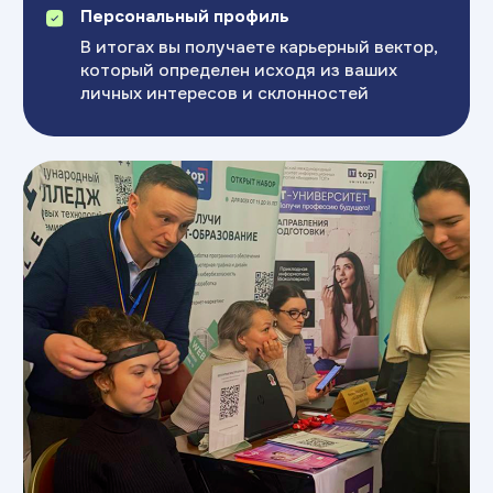
Бесплатный тест
Топ-направления для обучения
и обзор стратегии
Пройти тест
Возраст:
14+ лет
Индивидуальная
консультация
Топ-направления для обучения
и обзор стратегии
Записаться