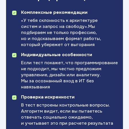
Эксперт по профессиональному
20+ лет в HR и конс
самоопределению и карьерному развитию
консультант — боле
с опытом оценки потенциала и индивидуальных
консультаций
Сопровождаю в поис
Помогаю выстраивать осознанные
профессионального к
профессиональные цели и планы развития
Клиент видит новые 
на основе анализа интересов, сильных сторон
на свои сильные сто
и мотивации. Консультировала студентов
и подростков в проектах при СПбГУ, а также
руководителей и специалистов
в корпоративной среде.
Готовы
найти
свой путь?
Выберите удобный формат:
онлайн-тест или
индивидуальная консультация
Возраст:
14+ лет