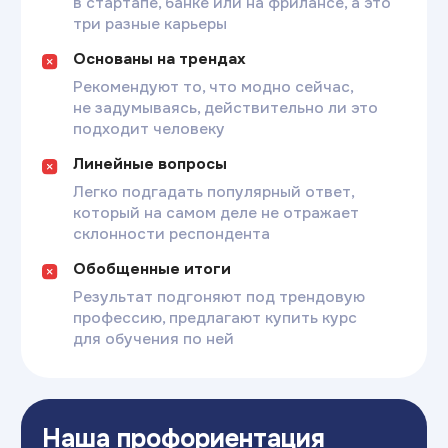
Команда экспертов
Эксперты
индивидуальных
консультаций
Юдина Татьяна
Коханая Ви