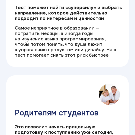
Как работает наш
тест
/1
Двухфакторный анализ
Профориентация по RIASEC
и Шейну.
Оцениваем интересы и ценности,
чтобы подобрать ИТ-профессию и условия
работы для комфортного развития карьеры
без выгорания
/2
Защита от ошибки выбора
Подбираем ИТ-направления
по сильным сторонам, а не трендам.
Точный выбор профессии исключает риск
бросить обучение и гарантирует интерес