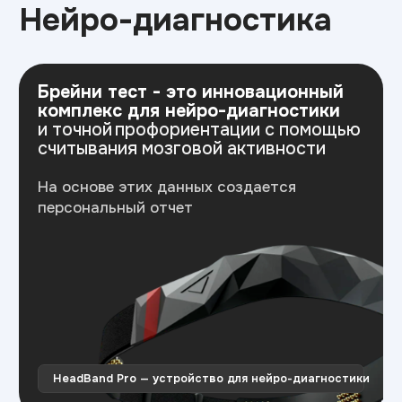
Министерство
Резидент
просвещения РФ
Skolkovo
Эффективное
Бренд года
образование
2025
Свяжитесь с нами
Приемная комиссия:
+7 (385) 272-14-10
barnaul@top-academy.ru
с 09:00 до 18:00 ежедневно
Хочу поступить