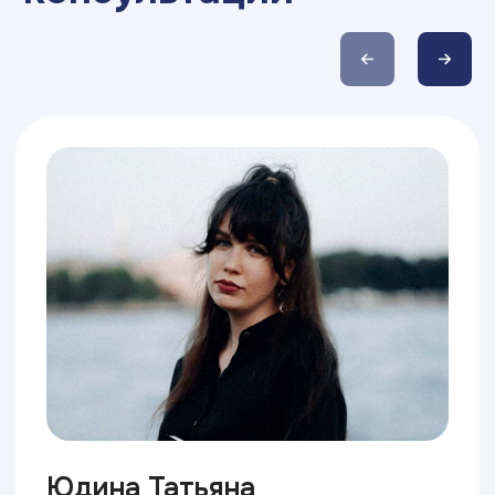
ВУЗ
и специальность, спланировать
магистратуру или смену карьеры
на основе объективных
нейрофизиологических данных
У вас появится понимание своего
профессионального потенциала, которое
поможет увереннее чувствовать себя на
любом собеседовании
Узнать больше
3 суперсилы Брейни
Профориентация 4 в 1
Профессиональные интересы
Особенности работы нервной
системы
Интеллектуальный потенциал
Склонности к профессиональным