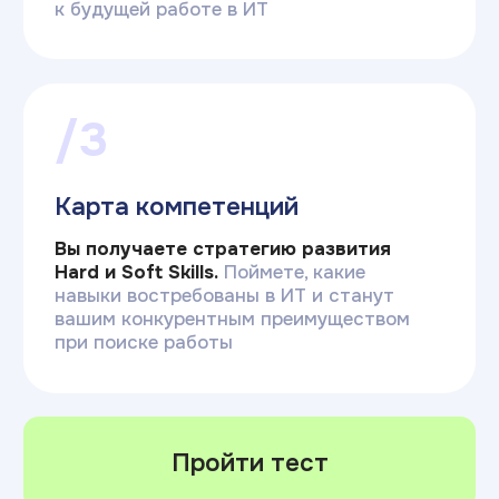
Наша профориентация
Комплексные рекомендации
«У тебя склонность к архитектуре
систем и запрос на свободу».Мы
подбираем не только профессию,
но и подсказываем формат работы,
который убережет от выгорания
Индивидуальные особенности
Если тест покажет, что программирование
не подходит, мы честно предложим
управление, дизайн или аналитику.
Мы за осознанный вход в ИТ без
навязывания
Проверка искренности
В тест встроены контрольные вопросы.
Алгоритм видит, если вы пытаетесь
отвечать социально ожидаемо,
и учитывает это при расчете результата
Персональный профиль
В итогах вы получаете карьерный вектор,
который определен исходя из ваших
личных интересов и склонностей