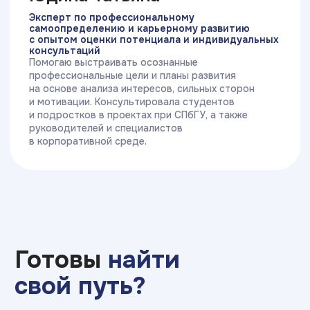
сферам
3 суперсилы Брейни
Объективность
Непредвзятая оценка и формирование
индивидуальных рекомендаций на основе
показателей активности мозга
и когнитивных особенностей
3 суперсилы Брейни
Точность результатов
Качество сигнала устройства HeadBand
Pro подтверждено научными
исследованиями в Scopus и WoS