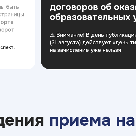
договоров об ока
ны быть
страницы
образовательных 
порте
ворот
⚠️ Внимание! В день публикаци
(31 августа) действует «день 
оспект,
на зачисление уже нельзя
дения
приема на