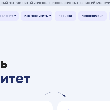
вский международный университет информационных технологий «Академ
авления
Как поступить
Карьера
Мероприятия
ть
ситет