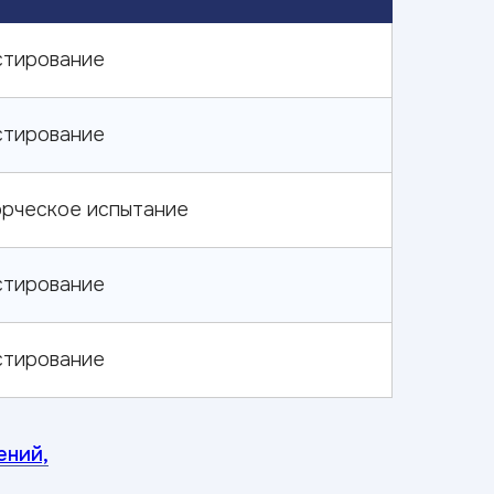
стирование
стирование
орческое испытание
стирование
стирование
ений,