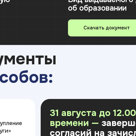
об образовании
Скачать документ
ументы
собов:
31 августа до 12.0
времени —
заверш
тупление
согласий на зачис
уги»