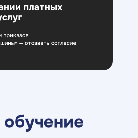
зании платных
услуг
и приказов
тишины» — отозвать согласие
 обучение