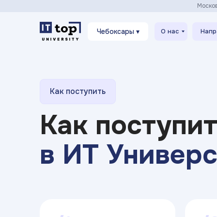
Моско
Чебоксары ▾
О нас
Напр
Как поступить
Как поступи
в ИТ Универ