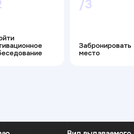
2
/3
ойти
тивационное
Забронировать
беседование
место
ную
Вид выдаваемого