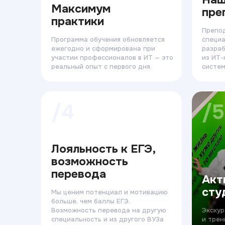
Максимум
пре
практики
Препо
Программа обучения обновляется
специа
ежегодно и сформирована при
разраб
участии профессионалов в ИТ — это
из ИТ-
реальный опыт с первого дня.
систем
/4
/5
Лояльность к ЕГЭ,
возможность
перевода
Акт
сту
Мы ценим потенциал и мотивацию
больше, чем баллы ЕГЭ.
Возможность перевода на другую
Экскур
специальность и из другого ВУЗа
и трен