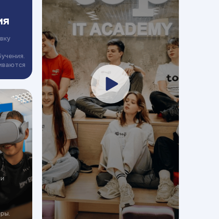
ия
вку
бучения.
иваются
ми
ры.