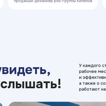
продакшн-дизайнер рок-группы Кипелов
увидеть,
У каждого с
рабочее мес
и эффективн
услышать!
а также о с
работают на