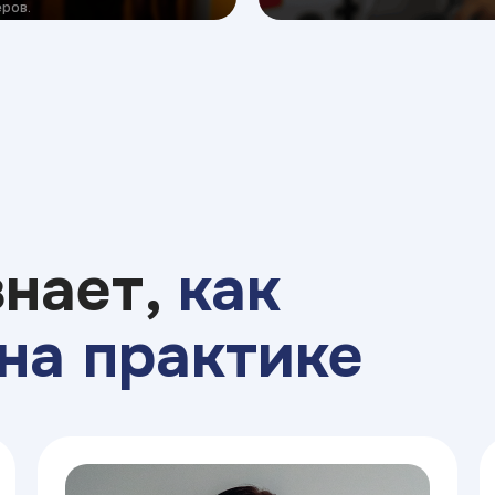
ров.
знает,
как
на практике