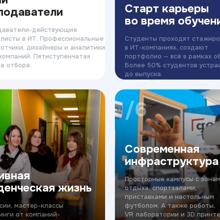
Старт карьеры
подаватели
во время обучен
даватели-действующие
листы в ИТ. Профессиональные
Студенты проходят стажиро
отчики, дизайнеры и аналитики
в ИТ-компаниях, создают
компаний. Пятиступенчатая
портфолио — всё в рамках о
а отбора.
Более 50% студентов устра
до выпуска.
/6
Современная
инфраструктура
ивная
Просторные кампусы с зона
денческая жизнь
отдыха, спортзалами,
приставками и настольным
сии, мастер-классы
футболом. А также роботы,
инги от компаний-
VR лаборатории и 3D принте