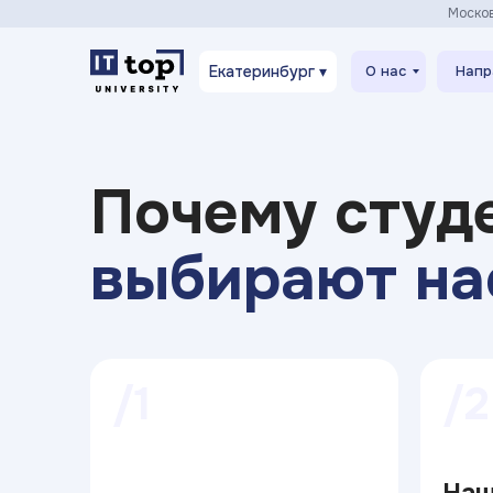
Моско
Екатеринбург ▾
О нас
Напр
Почему студ
выбирают на
/1
/2
На