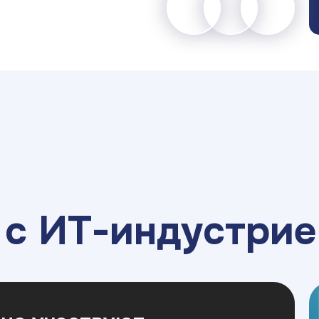
а
с ИТ-индустрие