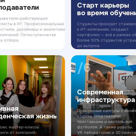
Старт карьеры
подаватели
во время обучен
даватели-действующие
листы в ИТ. Профессиональные
Студенты проходят стажиро
отчики, дизайнеры и аналитики
в ИТ-компаниях, создают
компаний. Пятиступенчатая
портфолио — всё в рамках о
а отбора.
Более 50% студентов устра
до выпуска.
/6
Современная
инфраструктура
ивная
Просторные кампусы с зона
денческая жизнь
отдыха, спортзалами,
приставками и настольным
сии, мастер-классы
футболом. А также роботы,
инги от компаний-
VR лаборатории и 3D принте