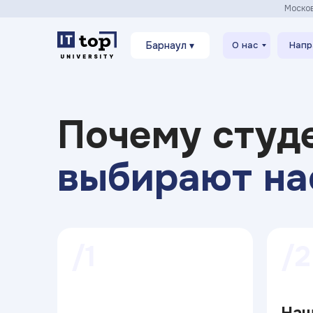
Моско
Барнаул ▾
О нас
Напр
Почему студ
выбирают на
/1
/2
На