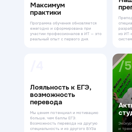
Максимум
пре
практики
Препо
Программа обучения обновляется
специа
ежегодно и сформирована при
разраб
участии профессионалов в ИТ — это
из ИТ-
реальный опыт с первого дня.
систем
/4
/5
Лояльность к ЕГЭ,
возможность
перевода
Акт
сту
Мы ценим потенциал и мотивацию
больше, чем баллы ЕГЭ.
Возможность перевода на другую
Экскур
специальность и из другого ВУЗа
и трен