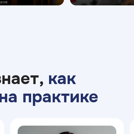
ров.
знает,
как
на практике