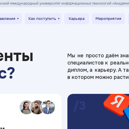
вский международный университет информационных технологий «Академ
авления
Как поступить
Карьера
Мероприятия
енты
Мы не просто даём зна
специалистов к реальн
с?
диплом, а карьеру. А т
в котором можно расти
/3
ши