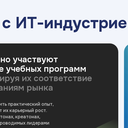
а
с ИТ-индустрие
но участвуют
ке учебных программ
ируя их соответствие
аниям рынка
ить практический опыт,
т их карьерный рост.
тонах, креатонах,
 проводимых лидерами