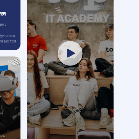
ия
вку
бучения.
иваются
ми
ры.