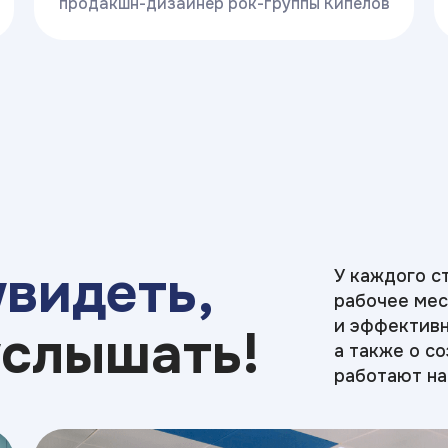
продакшн-дизайнер рок-группы Кипелов
увидеть,
У каждого с
рабочее мес
и эффективн
услышать!
а также о с
работают на