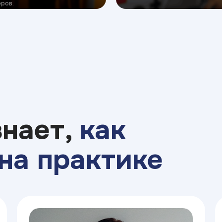
ров.
знает,
как
на практике