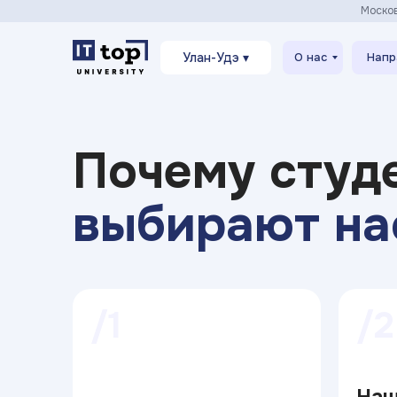
Моско
Улан-Удэ ▾
О нас
Напр
Почему студ
выбирают на
/1
/2
На