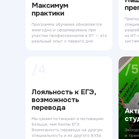
Максимум
пре
практики
Препо
Программа обучения обновляется
специа
ежегодно и сформирована при
разраб
участии профессионалов в ИТ — это
из ИТ-
реальный опыт с первого дня.
систем
/4
/5
Лояльность к ЕГЭ,
возможность
перевода
Акт
сту
Мы ценим потенциал и мотивацию
больше, чем баллы ЕГЭ.
Возможность перевода на другую
Экскур
специальность и из другого ВУЗа
и трен