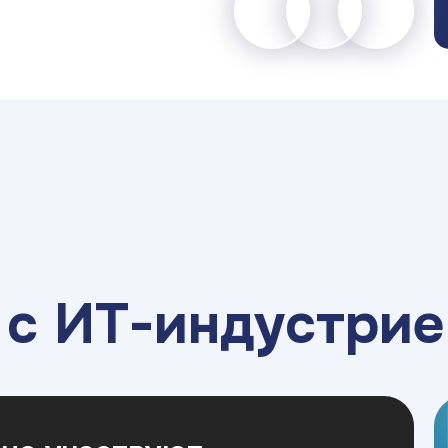
а
с ИТ-индустрие