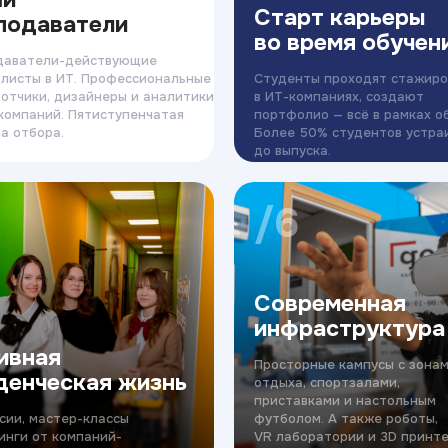
Старт карьеры
подаватели
во время обучен
даватели-действующие
листы в ИТ. Профессиональные
Студенты проходят стажиро
отчики, дизайнеры и аналитики
в ИТ-компаниях, создают
компаний. Пятиступенчатая
портфолио — всё в рамках о
а отбора.
Более 50% студентов устра
до выпуска.
/6
Современная
инфраструктура
ивная
Просторные кампусы с зона
денческая жизнь
отдыха, спортзалами,
приставками и настольным
сии, мастер-классы
футболом. А также роботы,
инги от компаний-
VR лаборатории и 3D принте