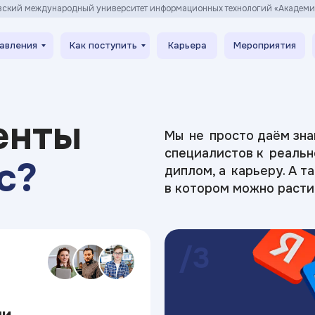
вский международный университет информационных технологий «Академ
авления
Как поступить
Карьера
Мероприятия
енты
Мы не просто даём зна
специалистов к реальн
с?
диплом, а карьеру. А т
в котором можно расти
/3
ши