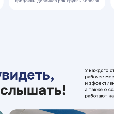
продакшн-дизайнер рок-группы Кипелов
увидеть,
У каждого с
рабочее мес
и эффективн
услышать!
а также о с
работают на