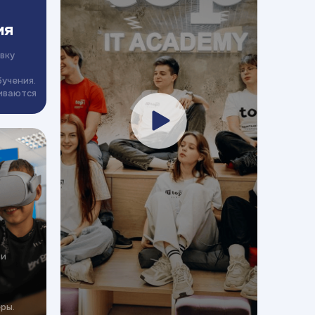
ия
вку
бучения.
иваются
ми
ры.