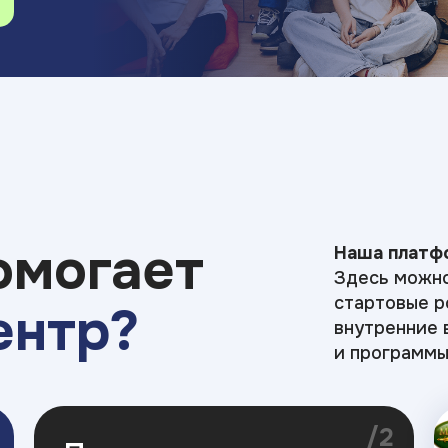
омогает
Наша платфо
Здесь можно
стартовые р
ентр?
внутренние 
и программы
/2