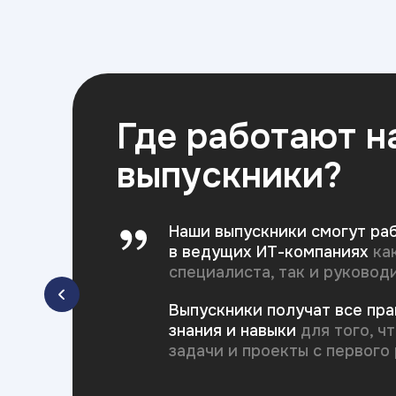
Где работают 
выпускники?
Наши выпускники смогут ра
в ведущих ИТ-компаниях
ка
специалиста, так и руковод
Выпускники получат все пр
знания и навыки
для того, ч
задачи и проекты с первого 