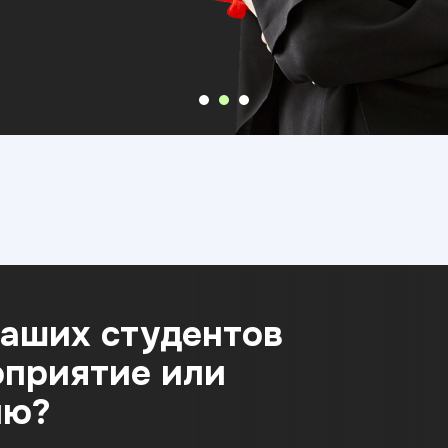
наших студентов
оприятие или
ию?