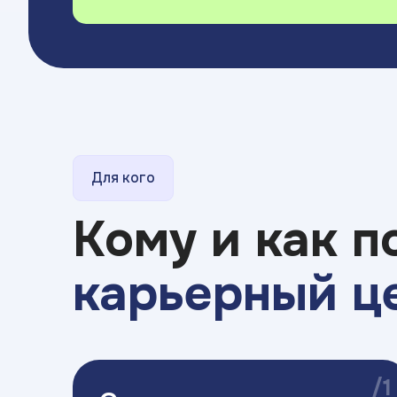
Для кого
Кому и как п
карьерный ц
/1