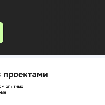
с проектами
ом опытных
рые