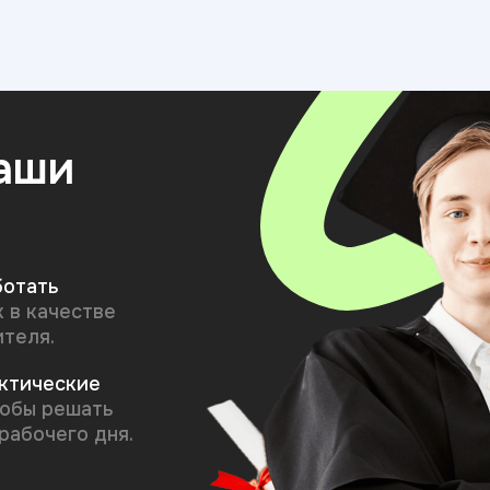
наши
ботать
к в качестве
ителя.
актические
тобы решать
рабочего дня.