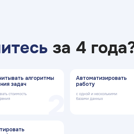
читесь
за 4 года
читывать алгоритмы
Автоматизировать
ния задач
работу
2
вать стоимость
с одной и несколькими
дрения
базами данных
тировать