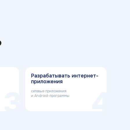
?
Разрабатывать интернет-
приложения
3
4
сетевые приложения
и Android-программы