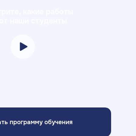
рите, какие работы
ют наши студенты
ать программу обучения