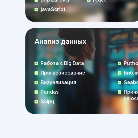
javaScript
Анализ данных
Работа с Big Data
Pyth
Прогнозирование
Библи
Визуализация
Seab
Pandas
Прин
на ос
Scipy