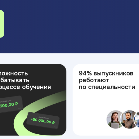
можность
94% выпускников
абатывать
работают
оцессе обучения
по специальности