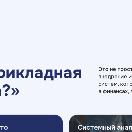
рикладная
Это не прос
внедрение 
а?»
систем, кот
в финансах,
это
Системный анал