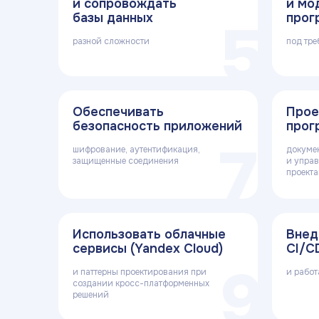
и сопровождать
и мо
базы данных
прог
5
разной сложности
под тре
Обеспечивать
Прое
безопасность приложений
прог
7
шифрование, аутентификация,
докуме
защищенные соединения
и упра
проект
Использовать облачные
Внед
сервисы (Yandex Cloud)
CI/C
9
и паттерны проектирования при
и работа
создании кросс-платформенных
решений