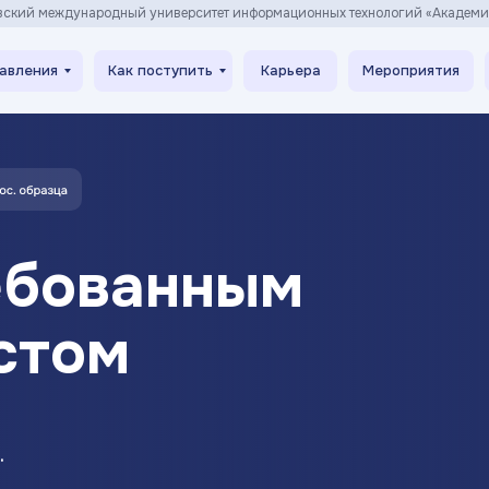
вский международный университет информационных технологий «Академ
авления
Как поступить
Карьера
Мероприятия
ебованным
стом
.