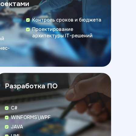
роектами
Контроль сроков и бюджета
Проектирование
архитектуры IT-решений
ой
нес-
Разработка ПО
C#
WINFORMS\WPF
JAVA