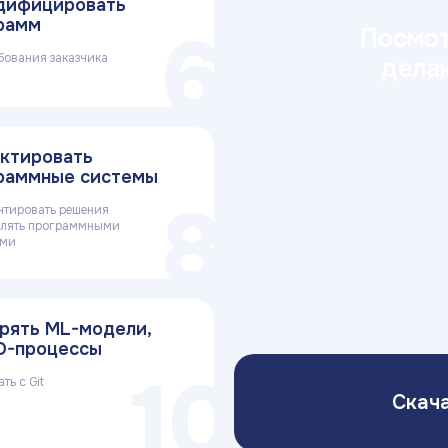
дифицировать
рамм
6
Посмот
бования заказчика
дела
ктировать
раммные системы
8
нтировать решения
влять программными
ами
рять ML-модели,
D-процессы
10
ть с Git
Скач