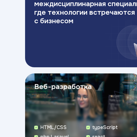
междисциплинарная специал
где технологии встречаются
с бизнесом
Веб-разработка
HTML/CSS
typeScript
php Laravel
react