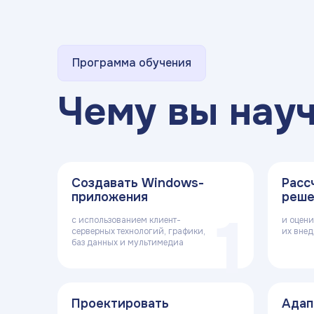
Программа обучения
Чему вы нау
Создавать Windows-
Расс
приложения
реше
1
с использованием клиент-
и оцени
серверных технологий, графики,
их вне
баз данных и мультимедиа
Проектировать
Адап