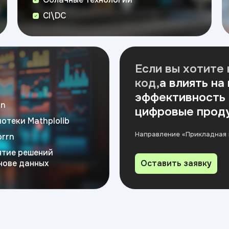
CI\DC
Если вы хотите 
код,
а влиять на
эффективность 
on
цифровые прод
отеки Mathplolib
Направление «Прикладная 
orrn
ятие решений
нове данных
Оставить заявку