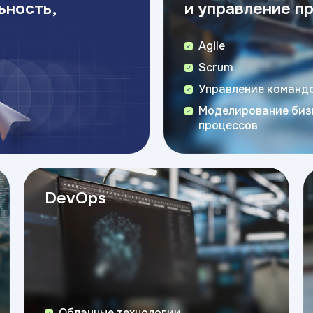
ьность,
и управление п
Agile
Scrum
Управление команд
Моделирование биз
процессов
DevOps
Облачные технологии