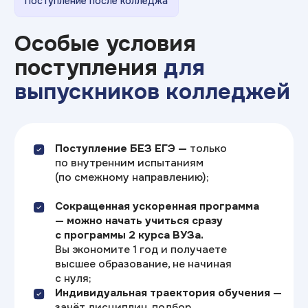
Скидка 10%
на первый платеж после участия
в бесплатном мастер-классе
или дне открытых дверей
Скидки 3,5% или 7%
на всю стоимость обучения
при внесении оплаты сразу
за семестр или за год
Скидка 10%
выпускникам Академии
и Колледжа ТОП на первый
семестр обучения
Скидка 10%
на обучение вместе или