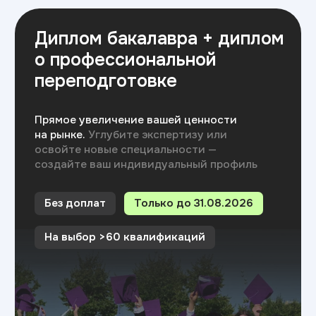
Хочу поступить
Московский Международный Университет
Информационных Технологий “Академия
ТОП” ИНН 9715452770
Политика конфиденциальности
Сведения об образовательной организации
Разработка сайта