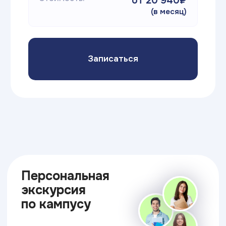
ИТ ТОП Университет
© 2026. Все права защищены
Дизайн
Прикладная информатика
Блог
Адрес:
г.Находка, ул. Школьная 19