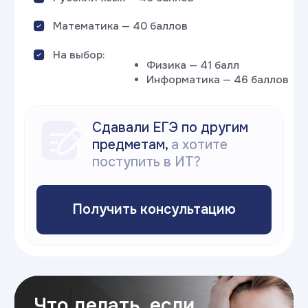
Все правила
поступления в 2026
году
и календарь
основных дат
Скачай гайд
«
Стратегия поступления
2026
»
Скачать гайд