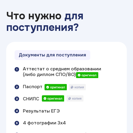
Поступление БЕЗ ЕГЭ —
только
по внутренним испытаниям
(по смежному направлению);
Сокращенная ускоренная программа
— можно начать учиться сразу
с программы 2 курса ВУЗа.
Вы экономите 1 год и получаете
высшее образование, не начиная
с нуля;
Индивидуальная траектория обучения —
зачёт дисциплин, подбор
дополнительного профессионального
образования.
Рассчитать экономию времени и денег
Для студентов
нашего колледжа
(ИТ ТОП КОЛЛЕДЖ)
есть особые условия по статусу