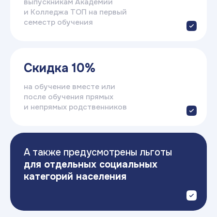
Стоимость:
от 13 857₽
(в месяц)
Записаться
Подать заявку
на поступление
Оставьте заявку — и получите
бесплатную консультацию.