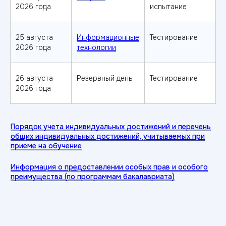
2026 года
испытание
не набрал баллы
по ЕГЭ?
25 августа
Информационные
Тестирование
Оставьте заявку — и мы
2026 года
технологии
расскажем как поступить без ЕГЭ
26 августа
Резервный день
Тестирование
Получить консультацию
2026 года
Поступление после колледжа
Особые условия
поступления
для
выпускников колледжей