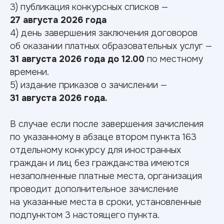
3) публикация конкурсных списков —
27 августа 2026 года
4) день завершения заключения договоров
об оказании платных образовательных услуг —
31 августа 2026 года до 12.00
по местному
времени.
5) издание приказов о зачислении —
31 августа 2026 года.
Порядок учета индивидуальных достижений и перечень
В случае если после завершения зачисления
общих индивидуальных достижений, учитываемых при
по указанному в абзаце втором пункта 163
приеме на обучение
отдельному конкурсу для иностранных
Информация о предоставлении особых прав и особого
преимущества (по программам бакалавриата)
граждан и лиц без гражданства имеются
незаполненные платные места, организация
проводит дополнительное зачисление
на указанные места в сроки, установленные
Что нужно
для
подпунктом 3 настоящего пункта.