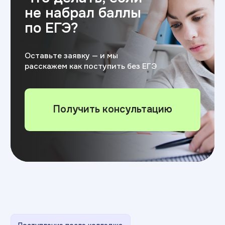
Скидки
Какие есть
скидки
на обучение
Скидка 50%
от стоимости
профориентационного курса
при последующем поступлении
в университет