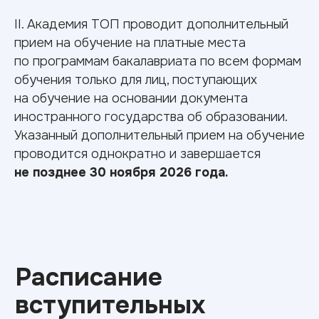
поступления?
II. Академия ТОП проводит дополнительный
прием на обучение на платные места
Документы для поступления
по программам бакалавриата по всем формам
Аттестат о среднем образовании
обучения только для лиц, поступающих
(либо диплом СПО/ВО)
на обучение на основании документа
Паспорт
иностранного государства об образовании.
СНИЛС
Указанный дополнительный прием на обучение
Результаты ЕГЭ
проводится однократно и завершается
4 фотографии 3x4
не позднее 30 ноября 2026 года.
Медицинская справка 086/у
Военный билет/приписное
свидетельство (для юношей)
Вступительные испытания
54.03.01 Дизайн
Русский язык — 40 баллов