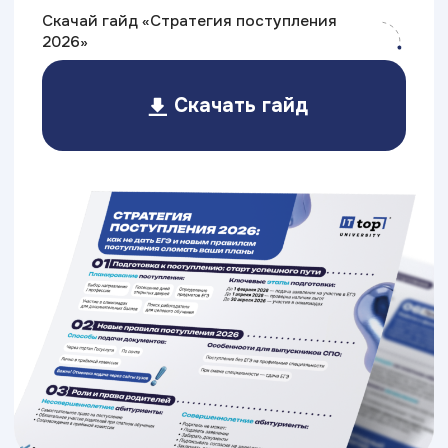
Очное обучение
Это классический вариант —
в течение семестра студенты
каждый будний день посещают
занятия, по окончании курсов
сдают зачёты, а в конце каждого
семестра проходят
экзаменационные сессии.
Длительность:
от 3-х лет
График
Ежедневно
занятий:
(по будням)
Стоимость: