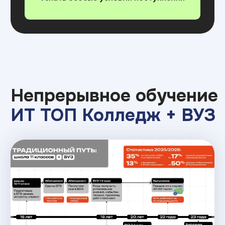
Возможность оплаты помесячно/по
семестрам (беспроцентная рассрочка),
скидки при оплате за год
Возможность использовать преференции
от государства:
кредит 3%, материнский
капитал и стандартный налоговый вычет
Гибкие форматы
обучения :
Возможность обучаться частично или
полностью онлайн
А это значит не переезжать в другой город
с дополнительными расходами, не уезжать