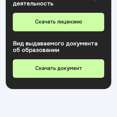
Лично в приемной комиссии вуза
Онлайн через суперсервер «Поступление
в вуз онлайн» на портале «Госуслуги»
Почтой
(копии документов должны быть
качественными, копируются все страницы
документов и приложений, в паспорте
копируется только основной разворот
и прописка)
Адрес: 121170, г. Москва, Кутузовский
проспект, д.36, стр. 2, 4 этаж, офис 413/1
31 августа до 12.00 по местному
времени —
завершение приема
согласий на зачисление
и заключения договоров
об оказании платных
образовательных услуг
⚠️ Внимание! В день публикации приказов
(31 августа) действует «день тишины» —
отозвать согласие на зачисление уже нельзя