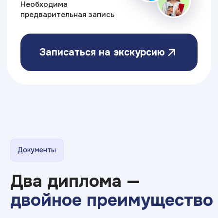
Министерство науки
и высшего образования РФ
Министерство
Резидент
просвещения РФ
Skolkovo
Эффективное
Бренд года
образование
2025
Свяжитесь с нами
Приемная комиссия:
8 (964) 431-55-75
nahodka@top-academy.ru
с 09:00 до 18:00 пн-пт