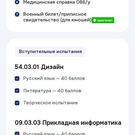
«Приоритетный абитуриент»
Узнать особые условия поступления
Непрерывное обучение
ИТ ТОП Колледж + ВУЗ