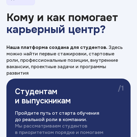
Пройдите путь от старта обучения
до реальной роли в компании.
Мы рассматриваем студентов
в приоритетном порядке и помогаем
быстро войти в профессию
/2
Практика для
карьеры
Практика на профильных предприятиях
с 1 курса.
регулярные митапы
с руководителями
и специалистами ведущих
предприятий
серьезное портфолио
специалиста по результатам
выполнения проектных заданий
/3
Специалистам
с опытом
Работайте в команде лидеров EdTech-
рынка.
Получайте доступ к проектам,