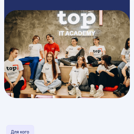
Для кого
Кому и как помогает
карьерный центр?
Наша платформа создана для студентов.
Здесь
можно найти первые стажировки, стартовые
роли, профессиональные позиции, внутренние
вакансии, проектные задачи и программы
развития
/1
Студентам
и выпускникам