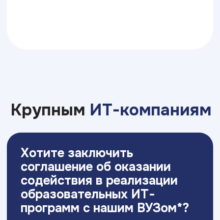
Свяжитесь с нами
Приемная комиссия:
8 (861) 730-26-82
novoros@top-academy.ru
с 09:00 до 19:00 пн-пт
Хочу поступить
Московский Международный Университет
Информационных Технологий “Академия
ТОП” ИНН 9715452770