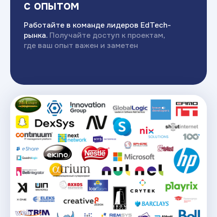
/4
Инструменты
карьерного центра:
Волонтерские проекты
Открытая защита курсовых проектов
перед работодателями
Темы дипломов — реальные задачи
от компаний
Внутренняя база стажировок
и вакансий
Портфолио-ревью и симуляция
технических собеседований
Наши партнеры