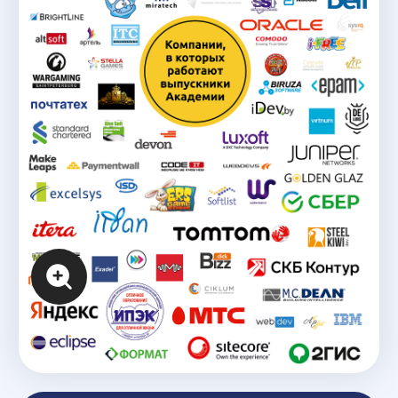
Компании, с которыми
мы сотрудничаем
Где работают наши
>50% ст
выпускники?
Начинают зараб
в процессе обу
Наши выпускники смогут работать
в ведущих ИТ-компаниях
как в
94% вып
качестве специалиста, так и
руководителя.
Находят работу 