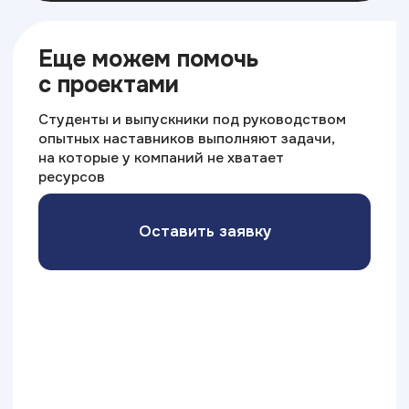
ИТ ТОП Университет
© 2026. Все права защищены
Дизайн
Прикладная информатика
Блог
Адрес:
г.Новороссийск,
пр.Дзержинского 206г
Министерство науки
и высшего образования РФ
Министерство
Резидент
просвещения РФ
Skolkovo
Эффективное
Бренд года
образование
2025