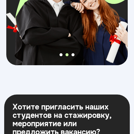
Хотите заключить
соглашение об оказании
содействия в реализации
образовательных ИТ-
программ с нашим ВУЗом*?
Давайте вместе делать ИТ образование
лучше и улучшать кадровый потенциал
страны в ИТ сфере.
*Постановление Правительства
РФ от 28.11.2025 № 1949,
вступающего в силу с 01.01.2026