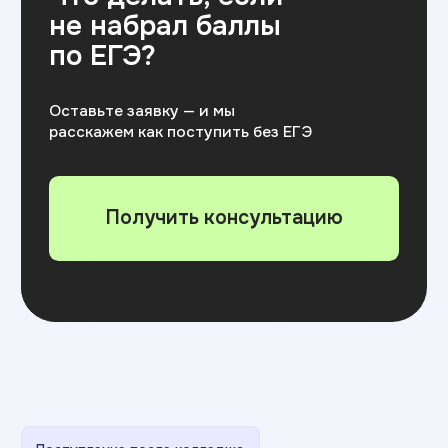
Скидки
Какие есть
скидки
на обучение
Скидка 50%
от стоимости
профориентационного курса
при последующем поступлении
в университет