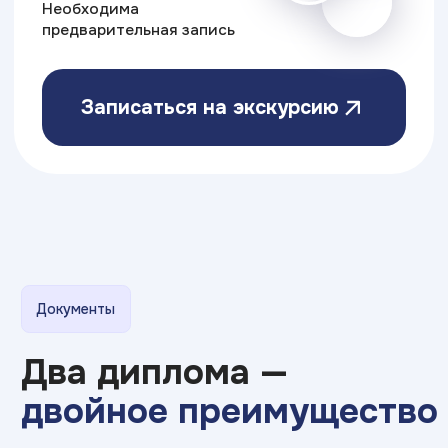
Министерство науки
и высшего образования РФ
Министерство
Резидент
просвещения РФ
Skolkovo
Эффективное
Бренд года
образование
2025
Свяжитесь с нами
Приемная комиссия:
8 (814) 244-54-86
ptz@top-academy.ru
с 09:00 до 19:00 ежедневно