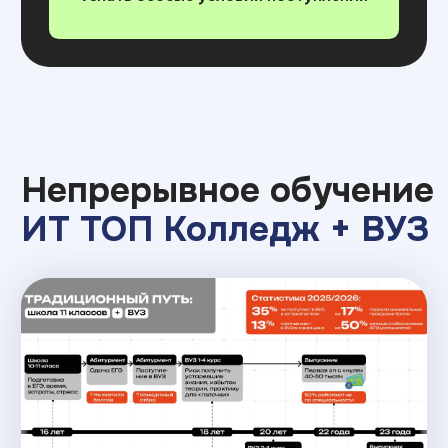
Возможность оплаты помесячно/по
семестрам (беспроцентная рассрочка),
скидки при оплате за год
Возможность использовать преференции
от государства:
кредит 3%, материнский
капитал и стандартный налоговый вычет
Гибкие форматы
обучения :
Возможность обучаться частично или
полностью онлайн
А это значит не переезжать в другой город
с дополнительными расходами, не уезжать