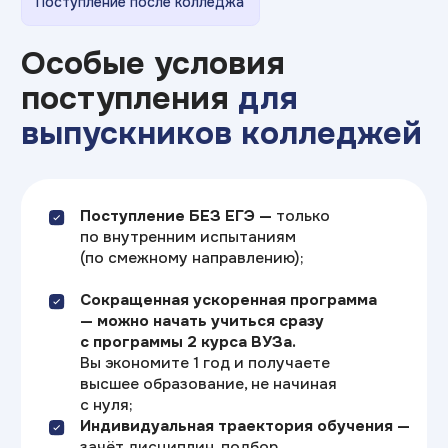
Скидка 10%
на первый платеж после участия
в бесплатном мастер-классе
или дне открытых дверей
Скидки 3,5% или 7%
на всю стоимость обучения
при внесении оплаты сразу
за семестр или за год
Скидка 10%
выпускникам Академии
и Колледжа ТОП на первый
семестр обучения
Скидка 10%
на обучение вместе или