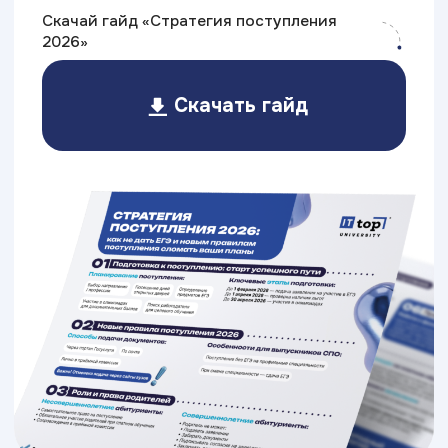
Очное обучение
Это классический вариант —
в течение семестра студенты
каждый будний день посещают
занятия, по окончании курсов
сдают зачёты, а в конце каждого
семестра проходят
экзаменационные сессии.
Длительность:
от 3-х лет
График
Ежедневно
занятий:
(по будням)
Стоимость: