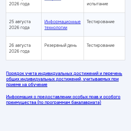
2026 года
испытание
не набрал баллы
по ЕГЭ?
25 августа
Информационные
Тестирование
Оставьте заявку — и мы
2026 года
технологии
расскажем как поступить без ЕГЭ
26 августа
Резервный день
Тестирование
Получить консультацию
2026 года
Поступление после колледжа
Особые условия
поступления
для
выпускников колледжей