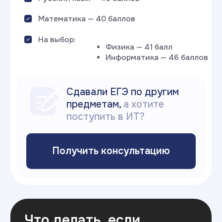
Все правила
поступления в 2026
году
и календарь
основных дат
Скачай гайд
«
Стратегия поступления
2026
»
Скачать гайд