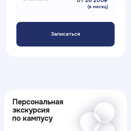
ИТ ТОП Университет
© 2026. Все права защищены
Дизайн
Прикладная информатика
Блог
Адрес:
г. Петрозаводск
ул.Чарльза Гаскойна,4