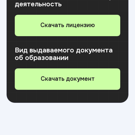
Лично в приемной комиссии вуза
Онлайн через суперсервер «Поступление
в вуз онлайн» на портале «Госуслуги»
Почтой
(копии документов должны быть
качественными, копируются все страницы
документов и приложений, в паспорте
копируется только основной разворот
и прописка)
Адрес: 121170, г. Москва, Кутузовский
проспект, д.36, стр. 2, 4 этаж, офис 413/1
31 августа до 12.00 по местному
времени —
завершение приема
согласий на зачисление
и заключения договоров
об оказании платных
образовательных услуг
⚠️ Внимание! В день публикации приказов
(31 августа) действует «день тишины» —
отозвать согласие на зачисление уже нельзя