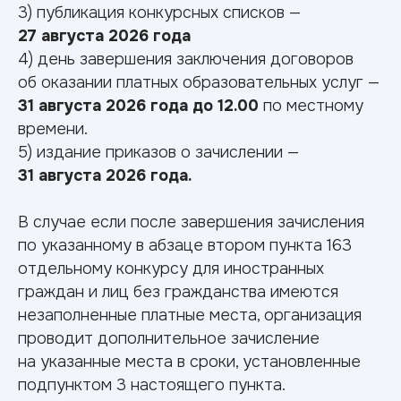
3) публикация конкурсных списков —
27 августа 2026 года
4) день завершения заключения договоров
об оказании платных образовательных услуг —
31 августа 2026 года до 12.00
по местному
времени.
5) издание приказов о зачислении —
31 августа 2026 года.
Порядок учета индивидуальных достижений и перечень
В случае если после завершения зачисления
общих индивидуальных достижений, учитываемых при
по указанному в абзаце втором пункта 163
приеме на обучение
отдельному конкурсу для иностранных
Информация о предоставлении особых прав и особого
преимущества (по программам бакалавриата)
граждан и лиц без гражданства имеются
незаполненные платные места, организация
проводит дополнительное зачисление
на указанные места в сроки, установленные
Что нужно
для
подпунктом 3 настоящего пункта.