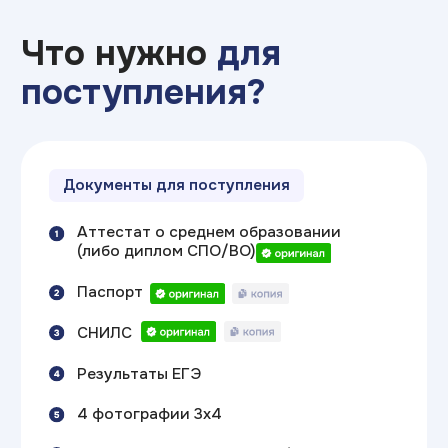
Поступление БЕЗ ЕГЭ —
только
по внутренним испытаниям
(по смежному направлению);
Сокращенная ускоренная программа
— можно начать учиться сразу
с программы 2 курса ВУЗа.
Вы экономите 1 год и получаете
высшее образование, не начиная
с нуля;
Индивидуальная траектория обучения —
зачёт дисциплин, подбор
дополнительного профессионального
образования.
Рассчитать экономию времени и денег
Для студентов
нашего колледжа
(ИТ ТОП КОЛЛЕДЖ)
есть особые условия по статусу