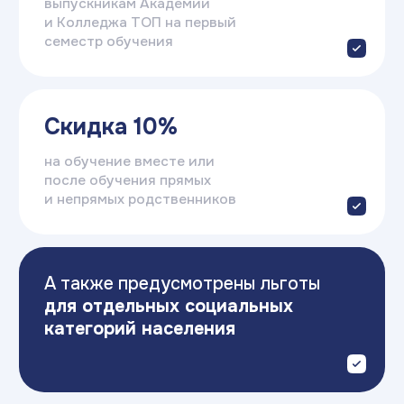
Стоимость:
от 13 857₽
(в месяц)
Записаться
Подать заявку
на поступление
Оставьте заявку — и получите
бесплатную консультацию.