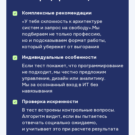
Эксперт по профессиональному
20+ лет в HR и конс
самоопределению и карьерному развитию
консультант — боле
с опытом оценки потенциала и индивидуальных
консультаций
Сопровождаю в поис
Помогаю выстраивать осознанные
профессионального к
профессиональные цели и планы развития
Клиент видит новые 
на основе анализа интересов, сильных сторон
на свои сильные сто
и мотивации. Консультировала студентов
и подростков в проектах при СПбГУ, а также
руководителей и специалистов
в корпоративной среде.
Готовы
найти
свой путь?
Выберите удобный формат:
онлайн-тест или
индивидуальная консультация
Возраст:
14+ лет