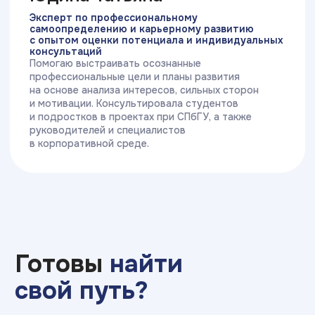
сферам
3 суперсилы Брейни
Объективность
Непредвзятая оценка и формирование
индивидуальных рекомендаций на основе
показателей активности мозга
и когнитивных особенностей
3 суперсилы Брейни
Точность результатов
Качество сигнала устройства HeadBand
Pro подтверждено научными
исследованиями в Scopus и WoS