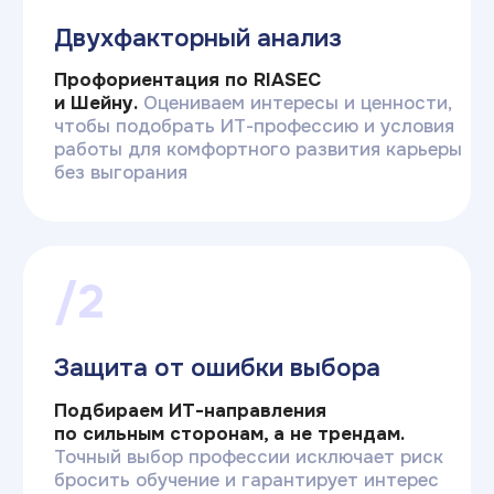
Система комплексной
профориентации
Обычные тесты в интернете
Плоский результат
«Ты — программист» не учитывает, что
программист может работать
в стартапе, банке или на фрилансе, а это
три разные карьеры
Основаны на трендах
Рекомендуют то, что модно сейчас,
не задумываясь, действительно ли это
подходит человеку
Линейные вопросы
Легко подгадать популярный ответ,
который на самом деле не отражает
склонности респондента
Обобщенные итоги
Результат подгоняют под трендовую
профессию, предлагают купить курс
для обучения по ней