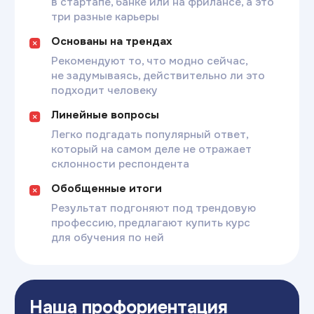
Команда экспертов
Эксперты
индивидуальных
консультаций
Юдина Татьяна
Коханая Ви