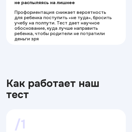
к будущей работе в ИТ
/3
Карта компетенций
Вы получаете стратегию развития
Hard и Soft Skills.
Поймете, какие
навыки востребованы в ИТ и станут
вашим конкурентным преимуществом
при поиске работы
Пройти тест
Почему наш тест