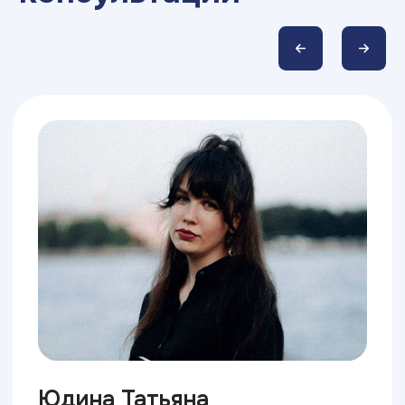
ВУЗ
и специальность, спланировать
магистратуру или смену карьеры
на основе объективных
нейрофизиологических данных
У вас появится понимание своего
профессионального потенциала, которое
поможет увереннее чувствовать себя на
любом собеседовании
Узнать больше
3 суперсилы Брейни
Профориентация 4 в 1
Профессиональные интересы
Особенности работы нервной
системы
Интеллектуальный потенциал
Склонности к профессиональным