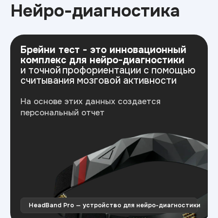
Министерство
Резидент
просвещения РФ
Skolkovo
Эффективное
Бренд года
образование
2025
Свяжитесь с нами
Приемная комиссия:
+7 (811) 229-64-40
pskov@top-academy.ru
с 09:00 до 19:00 ежедневно
Хочу поступить