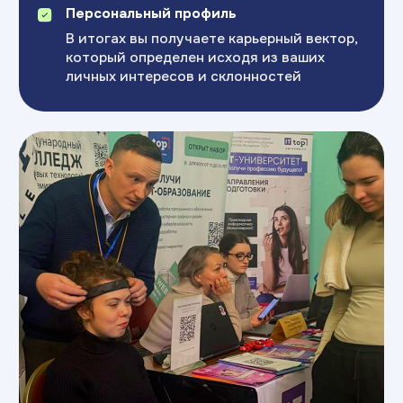
Бесплатный тест
Топ-направления для обучения
и обзор стратегии
Пройти тест
Возраст:
14+ лет
Индивидуальная
консультация
Топ-направления для обучения
и обзор стратегии
Записаться