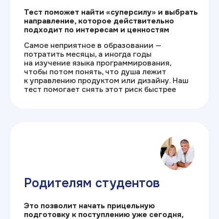
Как работает наш
тест
/1
Двухфакторный анализ
Профориентация по RIASEC
и Шейну.
Оцениваем интересы и ценности,
чтобы подобрать ИТ-профессию и условия
работы для комфортного развития карьеры
без выгорания
/2
Защита от ошибки выбора
Подбираем ИТ-направления
по сильным сторонам, а не трендам.
Точный выбор профессии исключает риск
бросить обучение и гарантирует интерес