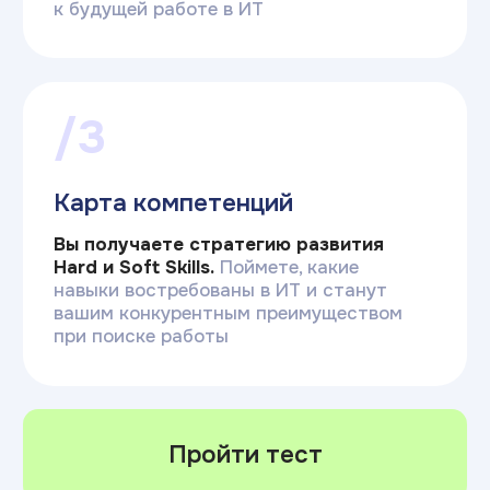
Наша профориентация
Комплексные рекомендации
«У тебя склонность к архитектуре
систем и запрос на свободу».Мы
подбираем не только профессию,
но и подсказываем формат работы,
который убережет от выгорания
Индивидуальные особенности
Если тест покажет, что программирование
не подходит, мы честно предложим
управление, дизайн или аналитику.
Мы за осознанный вход в ИТ без
навязывания
Проверка искренности
В тест встроены контрольные вопросы.
Алгоритм видит, если вы пытаетесь
отвечать социально ожидаемо,
и учитывает это при расчете результата
Персональный профиль
В итогах вы получаете карьерный вектор,
который определен исходя из ваших
личных интересов и склонностей