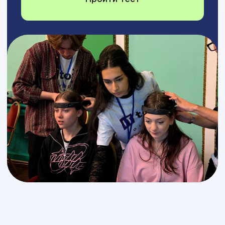
Профориентация
Это не очередной тест
для продажи курсов
Мы разработали авторскую систему
профориентации на основе оценки интересов
(модель RIASEC) и карьерных ценностей
(модель Эдгара Шейна).
Она помогает найти ИТ-
профессию, которая совпадает с характером
и жизненными целями. Вы поймете, в какой роли
будете эффективны на работе и не выгорите
через пару лет.