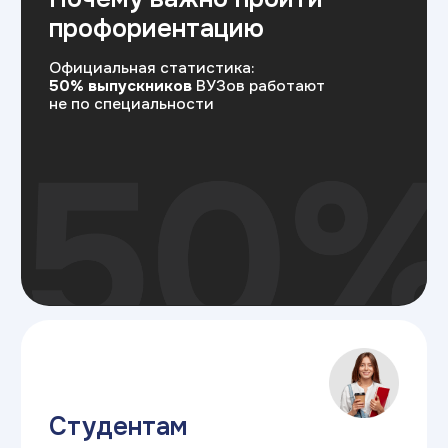
Самое неприятное в образовании —
потратить месяцы, а иногда годы
на изучение языка программирования,
чтобы потом понять, что душа лежит
к управлению продуктом или дизайну. Наш
тест помогает снять этот риск быстрее
Родителям студентов
Это позволит начать прицельную
подготовку к поступлению уже сегодня,
не распыляясь на лишнее
Профориентация снижает вероятность
для ребенка поступить «не туда», бросить
учебу на полпути. Тест дает научное
обоснование, куда лучше направить
ребенка, чтобы родители не потратили
деньги зря