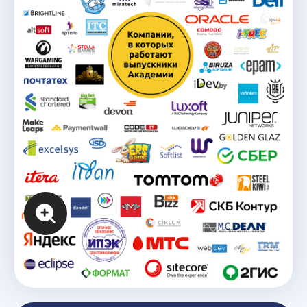
Компании, с которыми
мы сотрудничаем
Мы сотрудничаем
с крупнейшими
ИТ-компаниями
России и мира