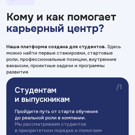
Пройдите путь от старта обучения
до реальной роли в компании.
Мы рассматриваем студентов
в приоритетном порядке и помогаем
быстро войти в профессию
/2
Практика для
карьеры
Практика на профильных предприятиях
с 1 курса.
регулярные митапы
с руководителями
и специалистами ведущих
предприятий
серьезное портфолио
специалиста по результатам
выполнения проектных заданий
/3
Специалистам
с опытом
Работайте в команде лидеров EdTech-
рынка.
Получайте доступ к проектам,