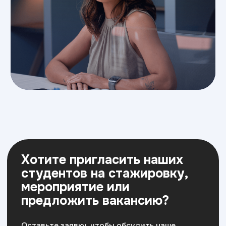
Хотите заключить
соглашение об оказании
содействия в реализации
образовательных ИТ-
программ с нашим ВУЗом*?
Давайте вместе делать ИТ образование
лучше и улучшать кадровый потенциал
страны в ИТ сфере.
*Постановление Правительства
РФ от 28.11.2025 № 1949,
вступающего в силу с 01.01.2026