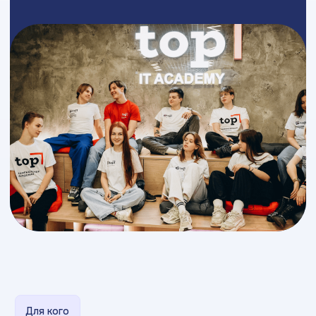
Для кого
Кому и как помогает
карьерный центр?
Наша платформа создана для студентов.
Здесь
можно найти первые стажировки, стартовые
роли, профессиональные позиции, внутренние
вакансии, проектные задачи и программы
развития
/1
Студентам
и выпускникам