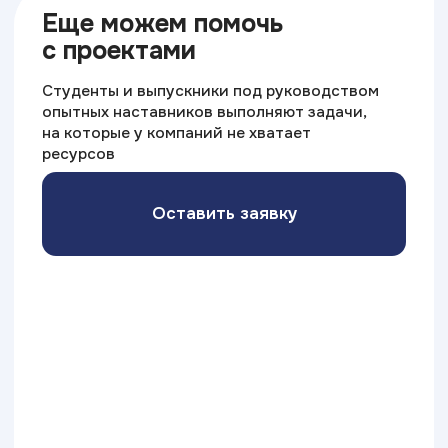
ИТ ТОП Университет
© 2026. Все права защищены
Дизайн
Прикладная информатика
Блог
Адрес:
г. Самара, ул. Дачная 2,
корп.1
Министерство науки
и высшего образования РФ
Министерство
Резидент
просвещения РФ
Skolkovo
Эффективное
Бренд года
образование
2025