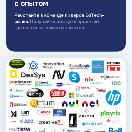
/4
Инструменты
карьерного центра:
Волонтерские проекты
Открытая защита курсовых проектов
перед работодателями
Темы дипломов — реальные задачи
от компаний
Внутренняя база стажировок
и вакансий
Портфолио-ревью и симуляция
технических собеседований
Наши партнеры