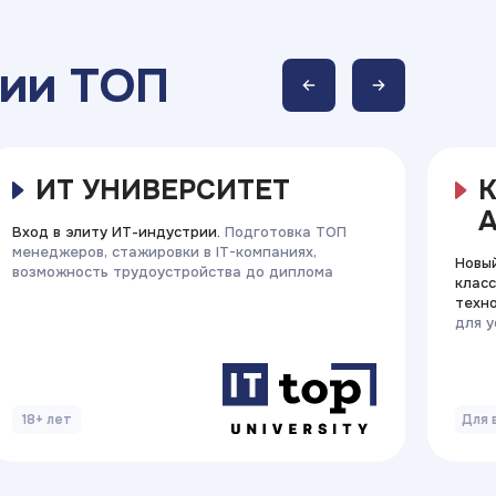
ии ТОП
ИТ УНИВЕРСИТЕТ
Вход в элиту ИТ-индустрии.
Подготовка ТОП
менеджеров, стажировки в IT-компаниях,
Новы
возможность трудоустройства до диплома
класс
техн
для 
18+ лет
Для 