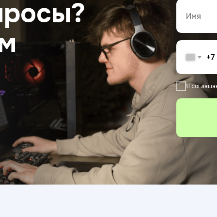
просы?
ам
+7
Я соглаша