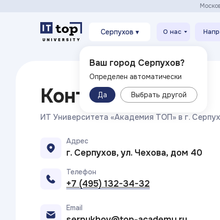
Моско
Серпухов ▾
О нас
Напр
Ваш город Серпухов?
Определен автоматически
Контакты
Да
Выбрать другой
ИТ Университета «Академия TOП» в г. Серпу
Адрес
г. Серпухов, ул. Чехова, дом 40
Телефон
+7 (495) 132-34-32
Email
serpukhov@top-academy.ru