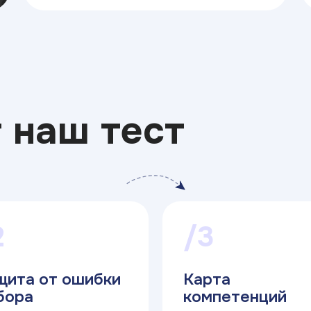
 наш тест
2
/3
щита от ошибки
Карта
бора
компетенций