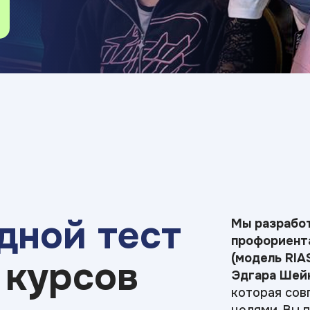
дной тест
Мы разрабо
профориента
(модель RIA
 курсов
Эдгара Шейн
которая сов