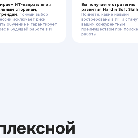
ираем ИТ-направления
Вы получаете стратегию
ильным сторонам,
развития Hard и Soft Skill
 трендам.
Точный выбор
Поймете, какие навыки
ессии исключает риск
востребованы в ИТ и стану
ить обучение и гарантирует
вашим конкурентным
рес к будущей работе в ИТ
преимуществом при поиске
работы
плексной