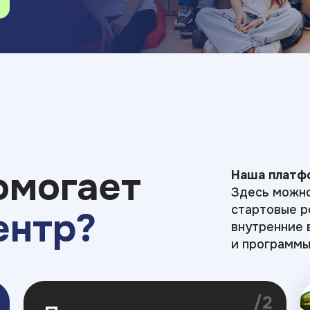
омогает
Наша платфо
Здесь можно
стартовые р
ентр?
внутренние 
и программы
/2