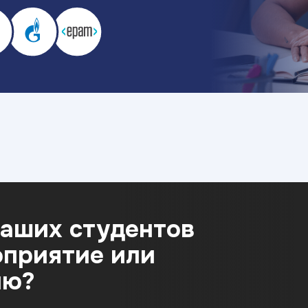
наших студентов
оприятие или
ию?