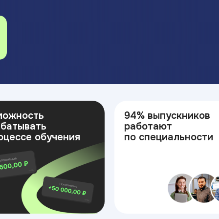
можность
94% выпускников
абатывать
работают
оцессе обучения
по специальности