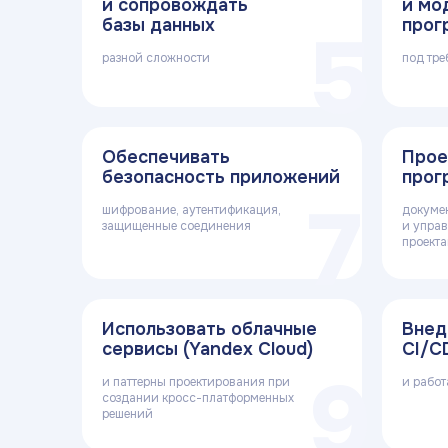
и сопровождать
и мо
базы данных
прог
5
разной сложности
под тре
Обеспечивать
Прое
безопасность приложений
прог
7
шифрование, аутентификация,
докуме
защищенные соединения
и упра
проект
Использовать облачные
Внед
сервисы (Yandex Cloud)
CI/C
9
и паттерны проектирования при
и работа
создании кросс-платформенных
решений