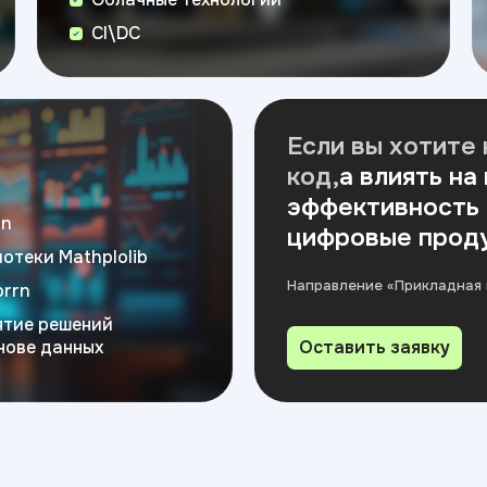
CI\DC
Если вы хотите 
код,
а влиять на
эффективность 
on
цифровые прод
отеки Mathplolib
Направление «Прикладная 
orrn
ятие решений
нове данных
Оставить заявку