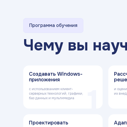
Программа обучения
Чему вы нау
Создавать Windows-
Расс
приложения
реше
1
с использованием клиент-
и оцени
серверных технологий, графики,
их вне
баз данных и мультимедиа
Проектировать
Адап