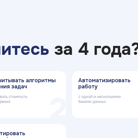
читесь
за 4 года
читывать алгоритмы
Автоматизировать
ния задач
работу
2
вать стоимость
с одной и несколькими
дрения
базами данных
тировать