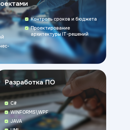
роектами
Контроль сроков и бюджета
Проектирование
архитектуры IT-решений
ой
нес-
Разработка ПО
C#
WINFORMS\WPF
JAVA