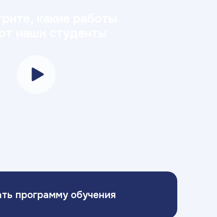
рите, какие работы
ют наши студенты
ать программу обучения