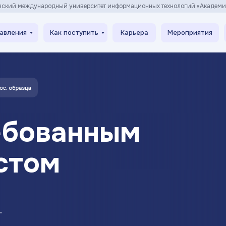
вский международный университет информационных технологий «Академ
авления
Как поступить
Карьера
Мероприятия
ебованным
стом
.