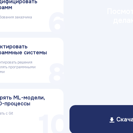
дифицировать
рамм
6
Посмот
бования заказчика
дела
ктировать
раммные системы
8
нтировать решения
влять программными
ами
рять ML-модели,
D-процессы
10
ть с Git
Скач