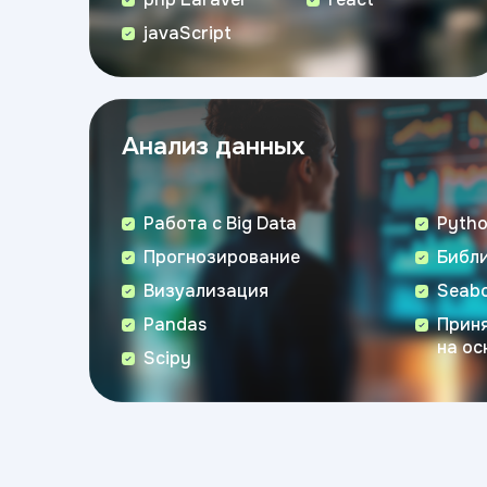
javaScript
Анализ данных
Работа с Big Data
Pyth
Прогнозирование
Библи
Визуализация
Seab
Pandas
Прин
на ос
Scipy