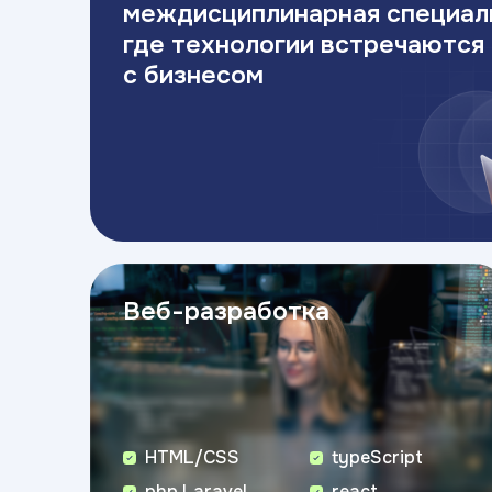
междисциплинарная специал
где технологии встречаются
с бизнесом
Веб-разработка
HTML/CSS
typeScript
php Laravel
react