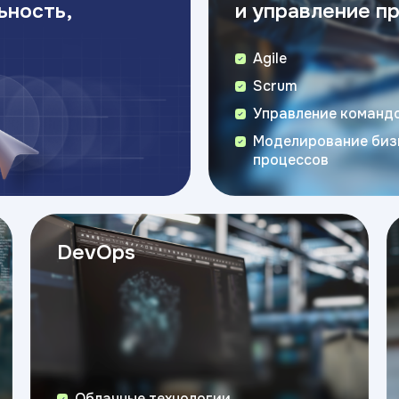
ьность,
и управление п
Agile
Scrum
Управление команд
Моделирование биз
процессов
DevOps
Облачные технологии