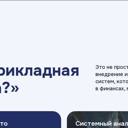
рикладная
Это не прос
внедрение 
а?»
систем, кот
в финансах,
это
Системный анал