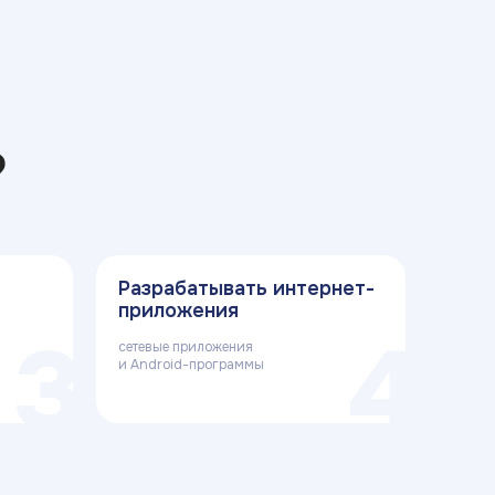
?
Разрабатывать интернет-
приложения
3
4
сетевые приложения
и Android-программы