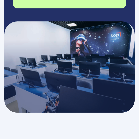
Миссия, ценности и видение
ИТ Университет —
это ВУЗ нового
поколения
Здесь карьера начинается
раньше диплома,
а преподаватели —
действующие эксперты из ИТ