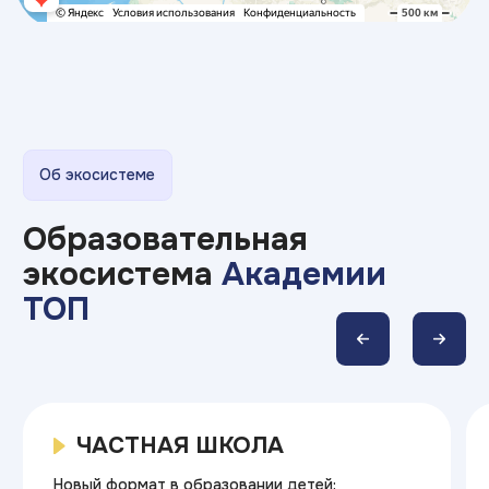
работодателей РФ
по версии Forbes
с 2008
>500
года на рынке
филиалов
образования
в России
>250 000
94%
выпускников
трудоустройства
различных
выпускников
направлений
4,9
Премия
эффективное
образование
рейтинг
на Яндекс.отзывах