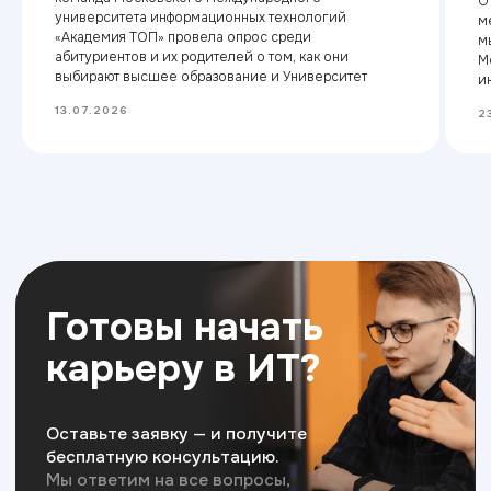
О
университета информационных технологий
м
Хочу поступить
«Академия ТОП» провела опрос среди
м
абитуриентов и их родителей о том, как они
М
выбирают высшее образование и Университет
и
13.07.2026
2
Московский Международный Университет
Информационных Технологий “Академия
ТОП” ИНН 9715452770
Политика конфиденциальности
Сведения об образовательной организации
Разработка сайта