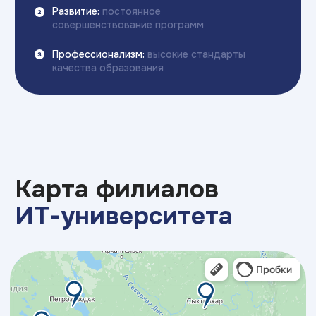
Образовательная
экосистема
Академии
ТОП
ЧАСТНАЯ ШКОЛА
ИТ КОЛЛЕДЖ
Новый формат в образовании детей:
Самый быстрый способ 
классические дисциплины в сочетании с ИТ-
профессию и начать за
технологиями,
soft skills и английским языком
без ЕГЭ и ОГЭ, диплом 
для успешного будущего вашего ребенка
профессиональном обра
востребованные IT пре
7 - 15 лет
14 - 18+ лет
Лучший бренд 2025