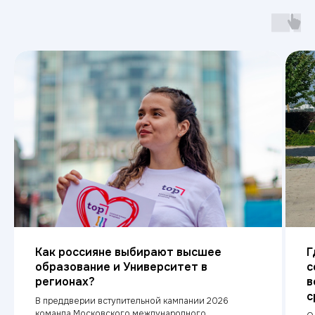
Министерство науки
и высшего образования РФ
Министерство
Резидент
просвещения РФ
Skolkovo
Эффективное
Бренд года
образование
2025
Свяжитесь с нами
Приемная комиссия:
8 (865) 256-84-58
Как россияне выбирают высшее
Г
образование и Университет в
с
stv@top-academy.ru
регионах?
в
с 09:00 до 18:00 ежедневно
с
В преддверии вступительной кампании 2026
команда Московского международного