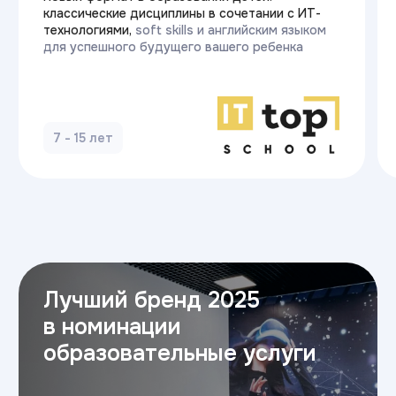
Обращение
генерального
директора
Статьи
Новости Университета