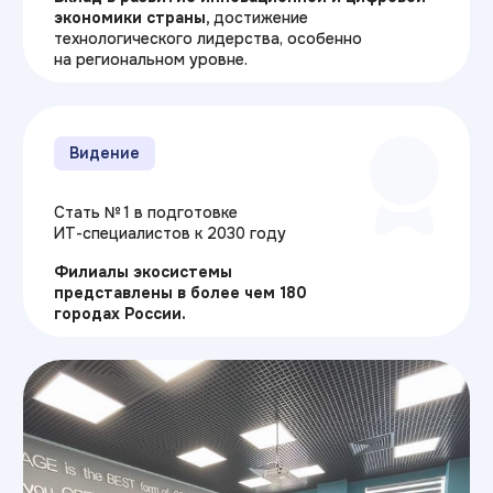
Ценности
Практичность:
фокус на реальных
навыках и проектах
Развитие:
постоянное
совершенствование программ
Профессионализм:
высокие стандарты
качества образования
Карта филиалов
ИТ-университета