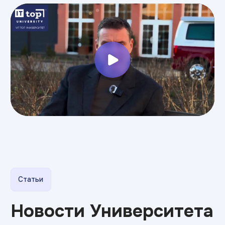
ИТ ТОП Университет
© 2026. Все права защищены
Дизайн
Прикладная информатика
Блог
Адрес:
г. Ставрополь,
ул. Розы Люксембург, д. 59