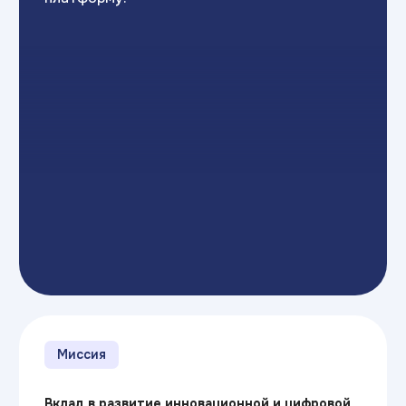
Видение
Стать № 1 в подготовке
ИТ-специалистов к 2030 году
Филиалы экосистемы
представлены в более чем 180
городах России.