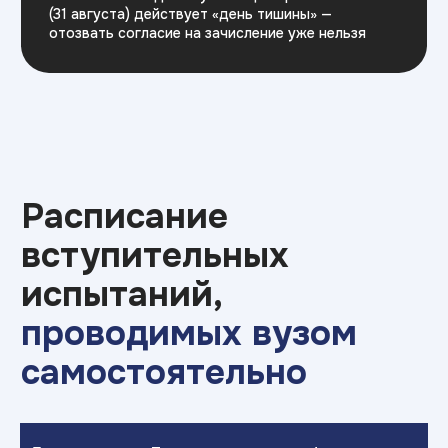
Порядок учета индивидуальных достижений и перечень
общих индивидуальных достижений, учитываемых при
приеме на обучение
Информация о предоставлении особых прав и особого
преимущества (по программам бакалавриата)
Что нужно
для
поступления?
Документы для поступления
Аттестат о среднем образовании
(либо диплом СПО/ВО)
Паспорт
СНИЛС