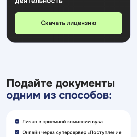
копируется только основной разворот
и прописка)
Адрес: 121170, г. Москва, Кутузовский
проспект, д.36, стр. 2, 4 этаж, офис 413/1
31 августа до 12.00 по местному
времени —
завершение приема
согласий на зачисление
и заключения договоров
об оказании платных
образовательных услуг
⚠️ Внимание! В день публикации приказов
(31 августа) действует «день тишины» —
отозвать согласие на зачисление уже нельзя
Расписание
вступительных