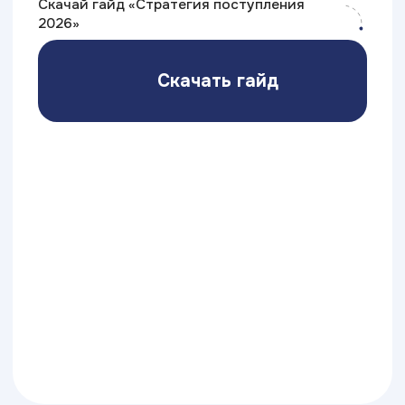
Скидки
Какие есть
скидки
на обучение
Скидка 50%
от стоимости
профориентационного курса
при последующем поступлении
в университет
Скидка 10%
на первый платеж после участия
в бесплатном мастер-классе