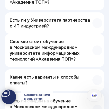
«Академия ТОП»?
Есть ли у Университета партнерства
с ИТ индустрией?
Сколько стоит обучение
в Московском международном
университете информационных
технологий «Академия ТОП»?
Какие есть варианты и способы
оплаты?
Следите за нами
в соц. сетях!
Есть ли скидки на обучение
в Московском международном