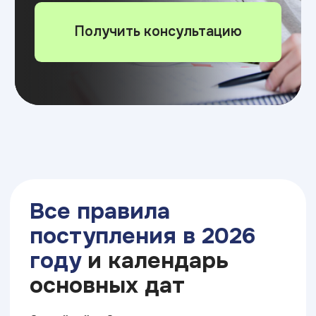
Сокращенная ускоренная программа
— можно начать учиться сразу
с программы 2 курса ВУЗа.
Вы экономите 1 год и получаете
высшее образование, не начиная
с нуля;
Индивидуальная траектория обучения —
зачёт дисциплин, подбор
дополнительного профессионального
образования.
Рассчитать экономию времени и денег
Для студентов
нашего колледжа
(ИТ ТОП КОЛЛЕДЖ)
есть особые условия по статусу
«Приоритетный абитуриент»
Узнать особые условия поступления