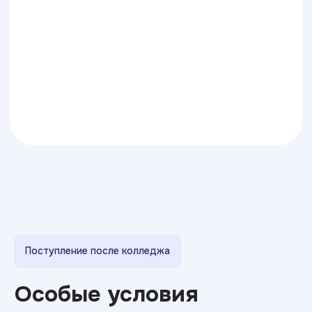
А также предусмотрены льготы
для отдельных социальных
категорий населения
Формы обучения
Очно
Очно-заочно
Дистанционно