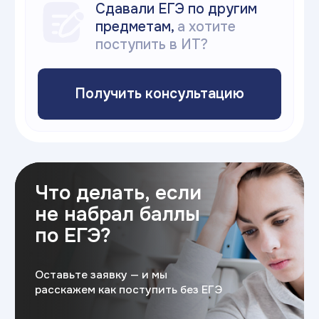
Поступление после колледжа
Особые условия
поступления
для
выпускников колледжей
Поступление БЕЗ ЕГЭ —
только
по внутренним испытаниям
(по смежному направлению);