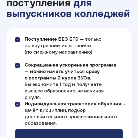
Очное обучение
Это классический вариант —
в течение семестра студенты
каждый будний день посещают
занятия, по окончании курсов
сдают зачёты, а в конце каждого
семестра проходят
экзаменационные сессии.
Длительность:
от 3-х лет
График
Ежедневно
занятий:
(по будням)
Стоимость:
от 19 940₽
(в месяц)