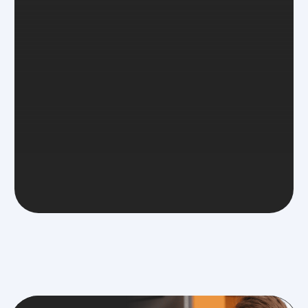
г. Ставрополь,
ул. Розы Люксембург, д. 59
Министерство науки
и высшего образования РФ
Министерство
Резидент
просвещения РФ
Skolkovo
Эффективное
Бренд года
образование
2025
Свяжитесь с нами
Приемная комиссия:
8 (865) 256-84-58
stv@top-academy.ru