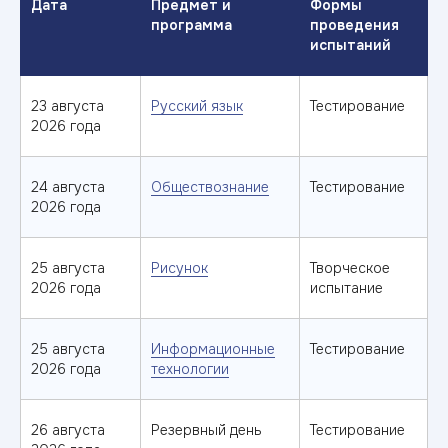
Дата
Предмет и
Формы
Результаты ЕГЭ
программа
проведения
испытаний
4 фотографии 3x4
Медицинская справка 086/у
Военный билет/приписное
23 августа
Русский язык
Тестирование
свидетельство (для юношей)
2026 года
24 августа
Обществознание
Тестирование
Вступительные испытания
2026 года
54.03.01 Дизайн
Русский язык — 40 баллов
25 августа
Рисунок
Творческое
Литература — 40 баллов
2026 года
испытание
Творческое испытание
25 августа
Информационные
Тестирование
09.03.03 Прикладная информатика
2026 года
технологии
Русский язык — 40 баллов
Математика — 40 баллов
26 августа
Резервный день
Тестирование
Физика — 41 балл
На выбор: