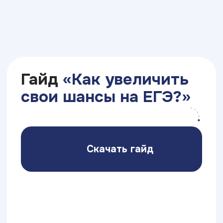
или дне открытых дверей
Скидки 3,5% или 7%
на всю стоимость обучения
при внесении оплаты сразу
за семестр или за год
Скидка 10%
выпускникам Академии
и Колледжа ТОП на первый
семестр обучения
Скидка 10%
на обучение вместе или
после обучения прямых
и непрямых родственников