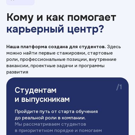
Пройдите путь от старта обучения
до реальной роли в компании.
Мы рассматриваем студентов
в приоритетном порядке и помогаем
быстро войти в профессию
/2
Практика для
карьеры
Практика на профильных предприятиях
с 1 курса.
регулярные митапы
с руководителями
и специалистами ведущих
предприятий
серьезное портфолио
специалиста по результатам
выполнения проектных заданий
/3
Специалистам
с опытом
Работайте в команде лидеров EdTech-
рынка.
Получайте доступ к проектам,