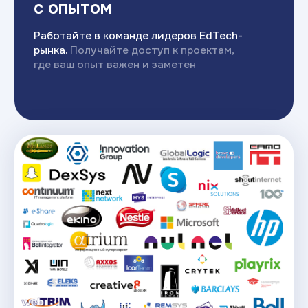
/4
Инструменты
карьерного центра:
Волонтерские проекты
Открытая защита курсовых проектов
перед работодателями
Темы дипломов — реальные задачи
от компаний
Внутренняя база стажировок
и вакансий
Портфолио-ревью и симуляция
технических собеседований
Наши партнеры