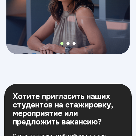
Хотите заключить
соглашение об оказании
содействия в реализации
образовательных ИТ-
программ с нашим ВУЗом*?
Давайте вместе делать ИТ образование
лучше и улучшать кадровый потенциал
страны в ИТ сфере.
*Постановление Правительства
РФ от 28.11.2025 № 1949,
вступающего в силу с 01.01.2026