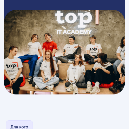
Для кого
Кому и как помогает
карьерный центр?
Наша платформа создана для студентов.
Здесь
можно найти первые стажировки, стартовые
роли, профессиональные позиции, внутренние
вакансии, проектные задачи и программы
развития
/1
Студентам
и выпускникам