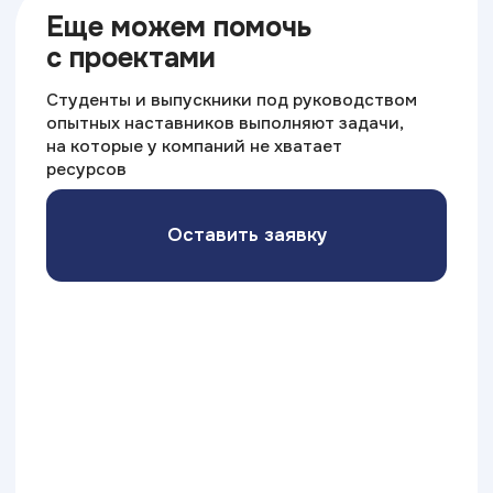
ИТ ТОП Университет
© 2026. Все права защищены
Дизайн
Прикладная информатика
Блог
Адрес:
г. Тольятти , ул. Карла Маркса, 16Б
Министерство науки
и высшего образования РФ
Министерство
Резидент
просвещения РФ
Skolkovo
Эффективное
Бренд года
образование
2025