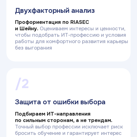
Система комплексной
профориентации
Обычные тесты в интернете
Плоский результат
«Ты — программист» не учитывает, что
программист может работать
в стартапе, банке или на фрилансе, а это
три разные карьеры
Основаны на трендах
Рекомендуют то, что модно сейчас,
не задумываясь, действительно ли это
подходит человеку
Линейные вопросы
Легко подгадать популярный ответ,
который на самом деле не отражает
склонности респондента
Обобщенные итоги
Результат подгоняют под трендовую
профессию, предлагают купить курс
для обучения по ней