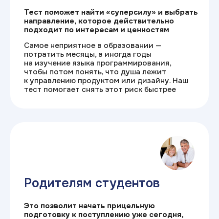
Как работает наш
тест
/1
Двухфакторный анализ
Профориентация по RIASEC
и Шейну.
Оцениваем интересы и ценности,
чтобы подобрать ИТ-профессию и условия
работы для комфортного развития карьеры
без выгорания
/2
Защита от ошибки выбора
Подбираем ИТ-направления
по сильным сторонам, а не трендам.
Точный выбор профессии исключает риск
бросить обучение и гарантирует интерес