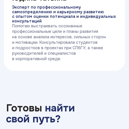
сферам
3 суперсилы Брейни
Объективность
Непредвзятая оценка и формирование
индивидуальных рекомендаций на основе
показателей активности мозга
и когнитивных особенностей
3 суперсилы Брейни
Точность результатов
Качество сигнала устройства HeadBand
Pro подтверждено научными
исследованиями в Scopus и WoS