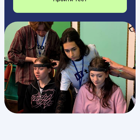
Профориентация
Это не очередной тест
для продажи курсов
Мы разработали авторскую систему
профориентации на основе оценки интересов
(модель RIASEC) и карьерных ценностей
(модель Эдгара Шейна).
Она помогает найти ИТ-
профессию, которая совпадает с характером
и жизненными целями. Вы поймете, в какой роли
будете эффективны на работе и не выгорите
через пару лет.