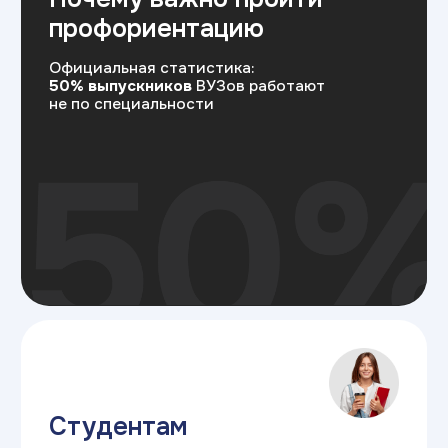
Самое неприятное в образовании —
потратить месяцы, а иногда годы
на изучение языка программирования,
чтобы потом понять, что душа лежит
к управлению продуктом или дизайну. Наш
тест помогает снять этот риск быстрее
Родителям студентов
Это позволит начать прицельную
подготовку к поступлению уже сегодня,
не распыляясь на лишнее
Профориентация снижает вероятность
для ребенка поступить «не туда», бросить
учебу на полпути. Тест дает научное
обоснование, куда лучше направить
ребенка, чтобы родители не потратили
деньги зря