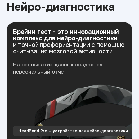
Министерство
Резидент
просвещения РФ
Skolkovo
Эффективное
Бренд года
образование
2025
Свяжитесь с нами
Приемная комиссия:
+7 (848) 290-45-46
tlt@top-academy.ru
с 09:00 до 18:00 пн-пт
Хочу поступить