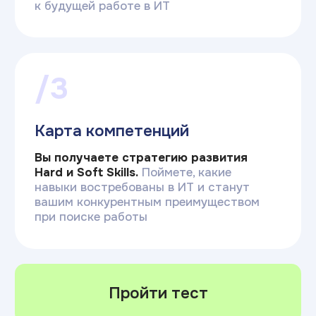
Наша профориентация
Комплексные рекомендации
«У тебя склонность к архитектуре
систем и запрос на свободу».Мы
подбираем не только профессию,
но и подсказываем формат работы,
который убережет от выгорания
Индивидуальные особенности
Если тест покажет, что программирование
не подходит, мы честно предложим
управление, дизайн или аналитику.
Мы за осознанный вход в ИТ без
навязывания
Проверка искренности
В тест встроены контрольные вопросы.
Алгоритм видит, если вы пытаетесь
отвечать социально ожидаемо,
и учитывает это при расчете результата
Персональный профиль
В итогах вы получаете карьерный вектор,
который определен исходя из ваших
личных интересов и склонностей