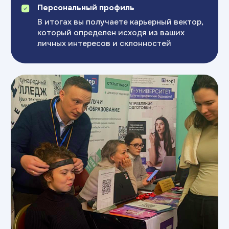
Бесплатный тест
Топ-направления для обучения
и обзор стратегии
Пройти тест
Возраст:
14+ лет
Индивидуальная
консультация
Топ-направления для обучения
и обзор стратегии
Записаться