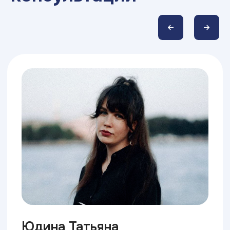
ВУЗ
и специальность, спланировать
магистратуру или смену карьеры
на основе объективных
нейрофизиологических данных
У вас появится понимание своего
профессионального потенциала, которое
поможет увереннее чувствовать себя на
любом собеседовании
Узнать больше
3 суперсилы Брейни
Профориентация 4 в 1
Профессиональные интересы
Особенности работы нервной
системы
Интеллектуальный потенциал
Склонности к профессиональным