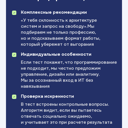
Эксперт по профессиональному
20+ лет в HR и конс
самоопределению и карьерному развитию
консультант — боле
с опытом оценки потенциала и индивидуальных
консультаций
Сопровождаю в поис
Помогаю выстраивать осознанные
профессионального к
профессиональные цели и планы развития
Клиент видит новые 
на основе анализа интересов, сильных сторон
на свои сильные сто
и мотивации. Консультировала студентов
и подростков в проектах при СПбГУ, а также
руководителей и специалистов
в корпоративной среде.
Готовы
найти
свой путь?
Выберите удобный формат:
онлайн-тест или
индивидуальная консультация
Возраст:
14+ лет