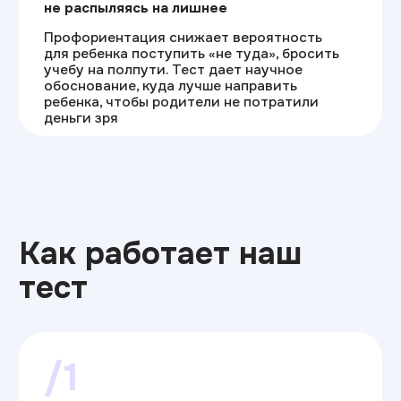
к будущей работе в ИТ
/3
Карта компетенций
Вы получаете стратегию развития
Hard и Soft Skills.
Поймете, какие
навыки востребованы в ИТ и станут
вашим конкурентным преимуществом
при поиске работы
Пройти тест
Почему наш тест