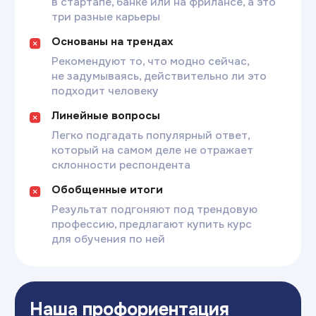
Команда экспертов
Эксперты
индивидуальных
консультаций
Юдина Татьяна
Коханая Ви