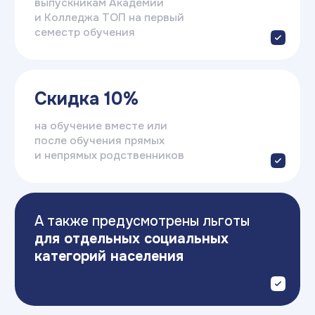
Стоимость:
от 13 857₽
(в месяц)
Записаться
Подать заявку
на поступление
Оставьте заявку — и получите
бесплатную консультацию.