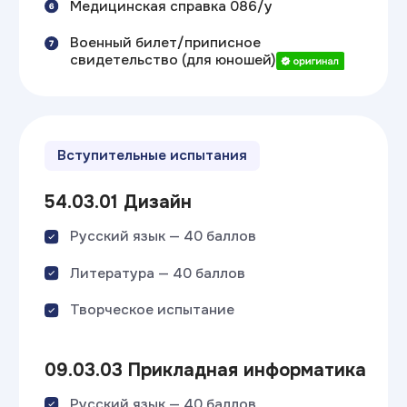
«Приоритетный абитуриент»
Узнать особые условия поступления
Непрерывное обучение
ИТ ТОП Колледж + ВУЗ