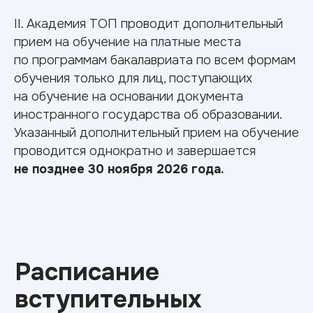
поступления?
II. Академия ТОП проводит дополнительный
прием на обучение на платные места
Документы для поступления
по программам бакалавриата по всем формам
Аттестат о среднем образовании
обучения только для лиц, поступающих
(либо диплом СПО/ВО)
на обучение на основании документа
Паспорт
иностранного государства об образовании.
СНИЛС
Указанный дополнительный прием на обучение
Результаты ЕГЭ
проводится однократно и завершается
4 фотографии 3x4
не позднее 30 ноября 2026 года.
Медицинская справка 086/у
Военный билет/приписное
свидетельство (для юношей)
Вступительные испытания
54.03.01 Дизайн
Русский язык — 40 баллов