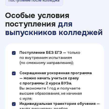
Скидка 10%
на первый платеж после участия
в бесплатном мастер-классе
или дне открытых дверей
Скидки 3,5% или 7%
на всю стоимость обучения
при внесении оплаты сразу
за семестр или за год
Скидка 10%
выпускникам Академии
и Колледжа ТОП на первый
семестр обучения
Скидка 10%
на обучение вместе или