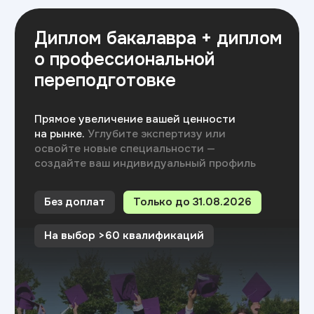
Хочу поступить
Московский Международный Университет
Информационных Технологий “Академия
ТОП” ИНН 9715452770
Политика конфиденциальности
Сведения об образовательной организации
Разработка сайта