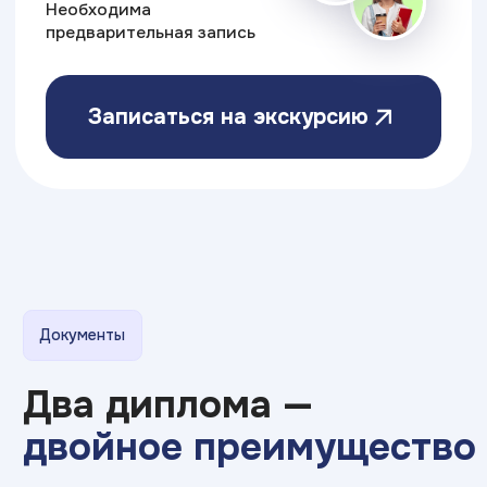
Министерство науки
и высшего образования РФ
Министерство
Резидент
просвещения РФ
Skolkovo
Эффективное
Бренд года
образование
2025
Свяжитесь с нами
Приемная комиссия:
+7 (919) 423-55-59
vlk@top-academy.ru
с 10:00 до 19:00 ежедневно