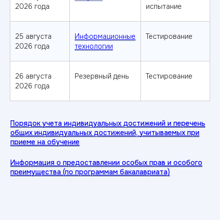
2026 года
испытание
не набрал баллы
по ЕГЭ?
25 августа
Информационные
Тестирование
Оставьте заявку — и мы
2026 года
технологии
расскажем как поступить без ЕГЭ
26 августа
Резервный день
Тестирование
Получить консультацию
2026 года
Поступление после колледжа
Особые условия
поступления
для
выпускников колледжей