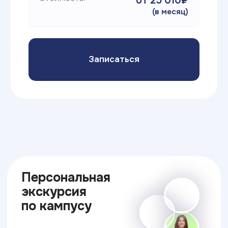
ИТ ТОП Университет
© 2026. Все права защищены
Дизайн
Прикладная информатика
Блог
Адрес:
г. Владикавказ, А.Кесаева 48В