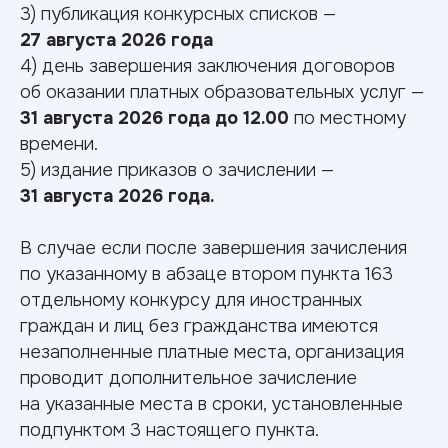
3) публикация конкурсных списков —
27 августа 2026 года
4) день завершения заключения договоров
об оказании платных образовательных услуг —
31 августа 2026 года до 12.00
по местному
времени.
5) издание приказов о зачислении —
31 августа 2026 года.
Порядок учета индивидуальных достижений и перечень
В случае если после завершения зачисления
общих индивидуальных достижений, учитываемых при
по указанному в абзаце втором пункта 163
приеме на обучение
отдельному конкурсу для иностранных
Информация о предоставлении особых прав и особого
преимущества (по программам бакалавриата)
граждан и лиц без гражданства имеются
незаполненные платные места, организация
проводит дополнительное зачисление
на указанные места в сроки, установленные
Что нужно
для
подпунктом 3 настоящего пункта.