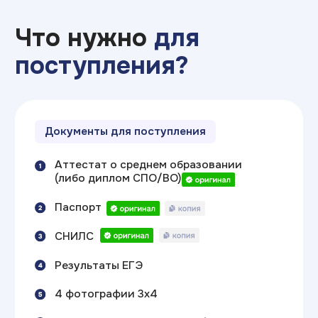
Поступление БЕЗ ЕГЭ —
только
по внутренним испытаниям
(по смежному направлению);
Сокращенная ускоренная программа
— можно начать учиться сразу
с программы 2 курса ВУЗа.
Вы экономите 1 год и получаете
высшее образование, не начиная
с нуля;
Индивидуальная траектория обучения —
зачёт дисциплин, подбор
дополнительного профессионального
образования.
Рассчитать экономию времени и денег
Для студентов
нашего колледжа
(ИТ ТОП КОЛЛЕДЖ)
есть особые условия по статусу