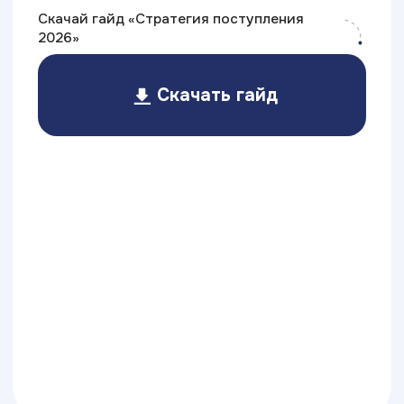
Очное обучение
Это классический вариант —
в течение семестра студенты
каждый будний день посещают
занятия, по окончании курсов
сдают зачёты, а в конце каждого
семестра проходят
экзаменационные сессии.
Длительность:
от 3-х лет
График
Ежедневно
занятий:
(по будням)
Стоимость: