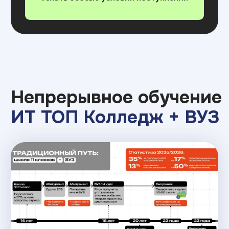
Возможность оплаты помесячно/по
семестрам (беспроцентная рассрочка),
скидки при оплате за год
Возможность использовать преференции
от государства:
кредит 3%, материнский
капитал и стандартный налоговый вычет
Гибкие форматы
обучения :
Возможность обучаться частично или
полностью онлайн
А это значит не переезжать в другой город
с дополнительными расходами, не уезжать