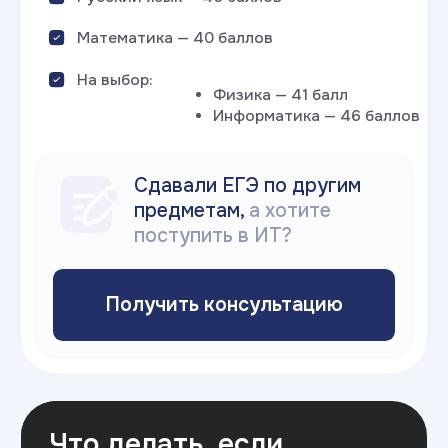
Все правила
поступления в 2026
году
и календарь
основных дат
Скачай гайд
«
Стратегия поступления
2026
»
Скачать гайд