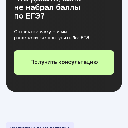
Скидки
Какие есть
скидки
на обучение
Скидка 50%
от стоимости
профориентационного курса
при последующем поступлении
в университет