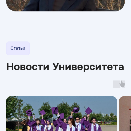
Дизайн
Прикладная информатика
Блог
Адрес:
г. Владимир, ул. Горького 25
Министерство науки
и высшего образования РФ
Министерство
Резидент
просвещения РФ
Skolkovo
Эффективное
Бренд года
образование
2025
Свяжитесь с нами