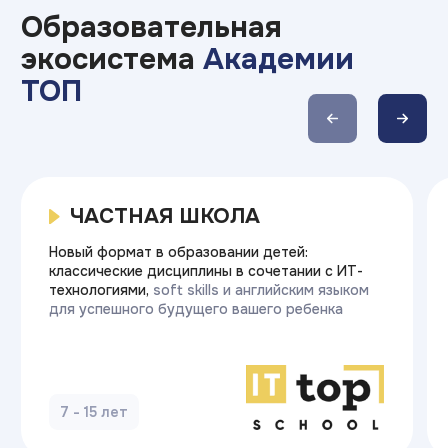
трудоустройства
различных
выпускников
направлений
4,9
Премия
эффективное
образование
рейтинг
на Яндекс.отзывах
Обращение
генерального
директора