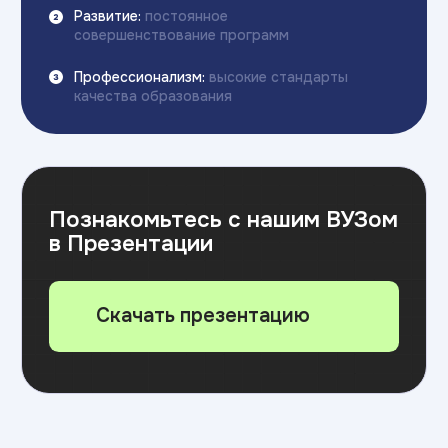
Об экосистеме
Образовательная
экосистема
Академии
ТОП
ЧАСТНАЯ ШКОЛА
ИТ КОЛЛЕДЖ
Новый формат в образовании детей:
Самый быстрый способ 
классические дисциплины в сочетании с ИТ-
профессию и начать за
технологиями,
soft skills и английским языком
без ЕГЭ и ОГЭ, диплом 
для успешного будущего вашего ребенка
профессиональном обра
востребованные IT пре