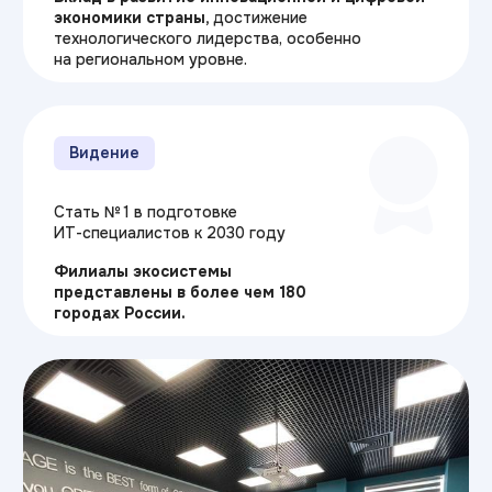
Ценности
Практичность:
фокус на реальных
навыках и проектах
Развитие:
постоянное
совершенствование программ
Профессионализм:
высокие стандарты
качества образования
Познакомьтесь с нашим ВУЗом
в Презентации
Скачать презентацию