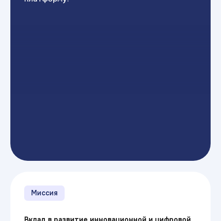
Видение
Стать № 1 в подготовке
ИТ-специалистов к 2030 году
Филиалы экосистемы
представлены в более чем 180
городах России.