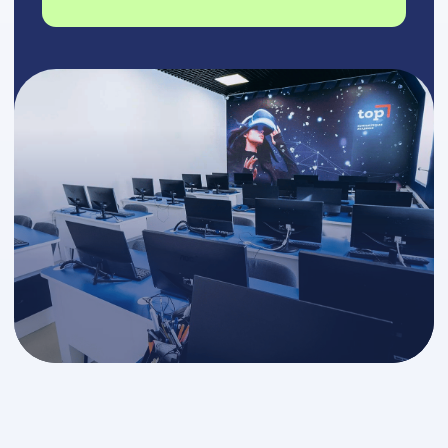
Миссия, ценности и видение
ИТ Университет —
это ВУЗ нового
поколения
Здесь карьера начинается
раньше диплома,
а преподаватели —
действующие эксперты из ИТ