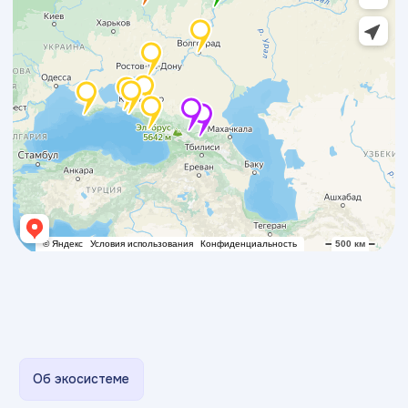
Топ-200 лучших
работодателей РФ
по версии Forbes
с 2008
>500
года на рынке
филиалов
образования
в России
>250 000
94%
выпускников