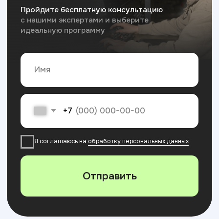
Образовательная
экосистема
Академии
ТОП
ЧАСТНАЯ ШКОЛА
ИТ КОЛЛЕДЖ
Новый формат в образовании детей:
Самый быстрый способ 
классические дисциплины в сочетании с ИТ-
профессию и начать за
технологиями,
soft skills и английским языком
без ЕГЭ и ОГЭ, диплом 
для успешного будущего вашего ребенка
профессиональном обра
востребованные IT пре
7 - 15 лет
14 - 18+ лет