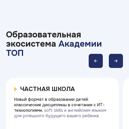
ИТ ТОП Университет
© 2026. Все права защищены
Дизайн
Прикладная информатика
Блог
Адрес:
г.Владивосток, пр-т Народный, д. 11В
Министерство науки
и высшего образования РФ
Министерство
Резидент
просвещения РФ
Skolkovo
Эффективное
Бренд года
образование
2025