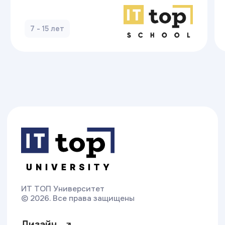
Свяжитесь с нами
Приемная комиссия:
+7 (423) 279-06-76
vladivostok@top-academy.ru
с 09:00 до 19:00 ежедневно
Хочу поступить
Московский Международный Университет
Информационных Технологий “Академия
ТОП” ИНН 9715452770