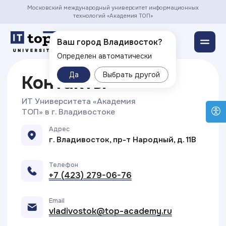
Московский международный университет информационных
технологий «Академия ТОП»
Владивосток ▾
Ваш город Владивосток?
Контакты
Определен автоматически
ИТ Университета «Академия
Да
Выбрать другой
TOП» в г. Владивостоке
Адрес
г. Владивосток, пр-т Народный, д. 11В
Телефон
+7 (423) 279-06-76
Email
vladivostok@top-academy.ru
График работы
пн-вс: 09:00-19:00
Наши социальные сети: